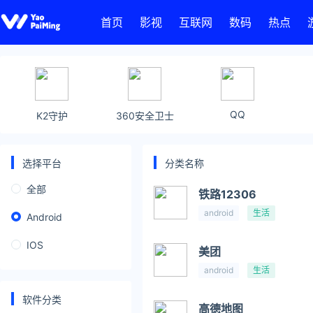
首页
影视
互联网
数码
热点
QQ
K2守护
360安全卫士
选择平台
分类名称
全部
铁路12306
android
生活
Android
IOS
美团
android
生活
软件分类
高德地图