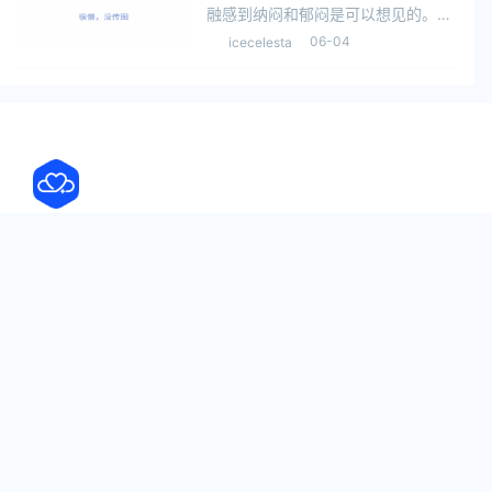
融感到纳闷和郁闷是可以想见的。她
作为哈佛400年校史上首位中国女毕
06-04
icecelesta
业生代表，在全体毕业生面前发表演
讲，掌声不断，讲完后现场4万多名
观众起立致意，让她感觉“自己就是
全哈