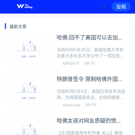
投稿
最新文章
哈佛:回不了美国可以去加拿
大上学
当地时间6月26日，美国哈佛大学和
加拿大多伦多大学公布了一项应急计
划。如果美国签证限制政策导致部分
06-27
MFK0077
哈佛大学研究生无法返回美国，该计
划将允许他们继续在加拿大学习。这
特朗普签令 限制哈佛外国学
是自美国国土安全部上月取消哈佛大
学招收
生签证
当地时间6月4日，美国白宫发布消息
称，为保障国家安全，总统特朗普签
署行政命令，暂停外国公民以学生或
06-05
missnicole
交流项目参与者身份进入哈佛大学学
习或参与交流项目的入境。白宫表
哈佛女孩对网友质疑的愤懑
示，该公告暂停任何新入学的哈佛大
学学生以
错位了
【文/观察者网专栏作者 关心】蒋雨