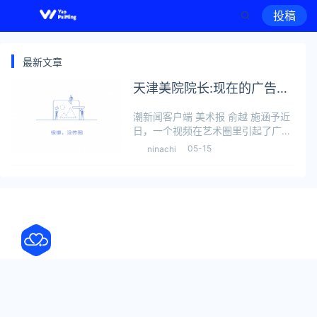
投稿
最新文章
天津美院院长:现在的广告字
体太丑了
潮新闻客户端 美术报 俞越 施涵予近
日，一个视频在艺术圈里引起了广泛
的讨论。视频中，天津美术学院院长
05-15
ninachi
邱志杰犀利地批评了当下广告设计中
字体很有“问题”。在他看来这些“书
法”刻意模仿刀劈斧凿的凌厉笔触，
有