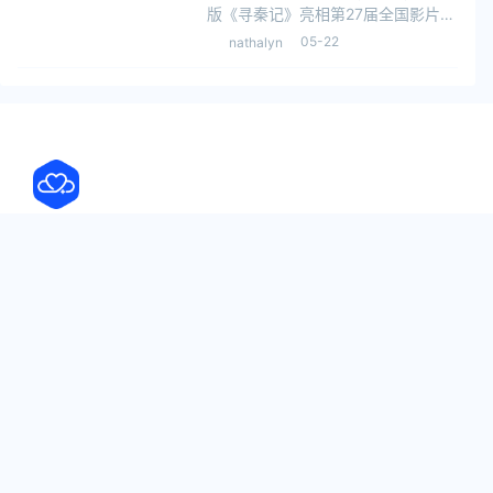
版《寻秦记》亮相第27届全国影片推
介会，将于2025年贺岁档上映。该
05-22
nathalyn
片延续剧版《寻秦记》的剧情，讲述
承接剧版结局19年后的故事，影片集
结了2001年剧版原班人马，包括