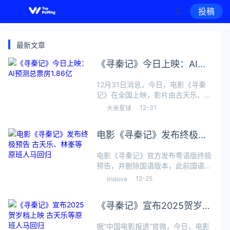
投稿
最新文章
《寻秦记》今日上映：AI预
测总票房1.86亿
12月31日消息，今日，电影《寻秦
记》在全国上映，影片由古天乐、林
峯、宣萱、郭羡妮、滕丽名等原班人
12-31
大米星球
马领衔主演。据了解，剧版《寻秦
记》于2001年播出，成为当年的爆
电影《寻秦记》发布终极预
剧，被不少观众称为“穿越剧的开山
鼻祖”
告 古天乐、林峯等原班人马
电影《寻秦记》官方发布粤语版终极
回归
预告，并删除国语版本，此前国语预
告被许多网友吐槽项少龙的配音不
12-25
irislove
好。快科技12月25日消息，今日，电
影《寻秦记》发布终极预告并开启预
《寻秦记》宣布2025贺岁档
售，特邀主演白百何也在此次终级预
告中亮
上映 古天乐等原班人马回归
据“中国电影报道”官微，今日，电影