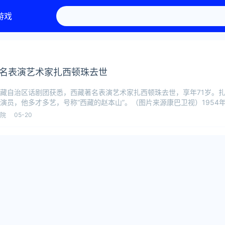
游戏
名表演艺术家扎西顿珠去世
藏自治区话剧团获悉，西藏著名表演艺术家扎西顿珠去世，享年71岁。
演员，他多才多艺，号称“西藏的赵本山”。（图片来源康巴卫视）1954
郊区
05-20
院