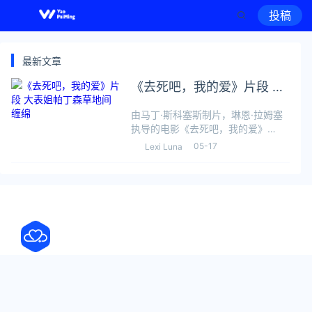
投稿
最新文章
《去死吧，我的爱》片段 大
表姐帕丁森草地间缠绵
由马丁·斯科塞斯制片，琳恩·拉姆塞
执导的电影《去死吧，我的爱》
（Die, My Love）发布片段，“大表
05-17
Lexi Luna
姐”詹妮弗·劳伦斯和罗伯特·帕丁森在
草地间像动物般爬行、缠绵。故事改
编自阿丽亚娜·哈维茨201