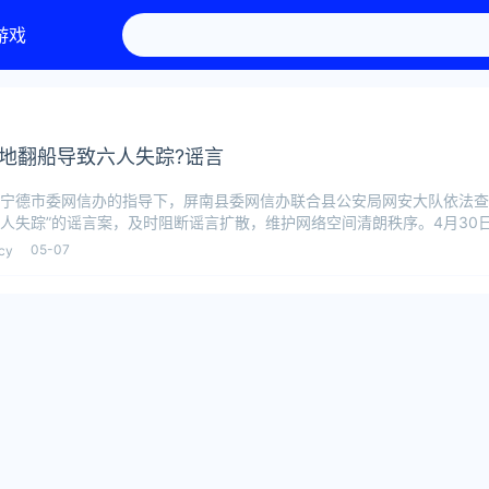
游戏
地翻船导致六人失踪?谣言
宁德市委网信办的指导下，屏南县委网信办联合县公安局网安大队依法查
人失踪”的谣言案，及时阻断谣言扩散，维护网络空间清朗秩序。4月30
报道下
05-07
cy