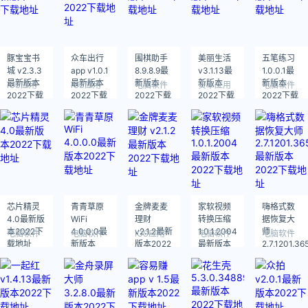
豚宝宝书
众车出行
围棋助手
美丽生活
五笔练习
城 v2.3.3
app v1.0.1
8.9.8.9最
v3.1.13最
1.0.0.1最
最新版本
最新版本
新版本
新版本
新版本
iOS应用
iOS应用
电脑软件
安卓应用
电脑软件
2022下载
2022下载
2022下载
2022下载
2022下载
地址
地址
地址
地址
地址
芯片精灵
青青草原
金牌麦麦
家软视频
嗨格式数
4.0最新版
WiFi
理财
转换压缩
据恢复大
本2022下
4.0.0.0最
v2.1.2最新
1.0.1.2004
师
电脑软件
电脑软件
iOS应用
电脑软件
电脑软件
载地址
新版本
版本2022
最新版本
2.7.1201.36
2022下载
下载地址
2022下载
最新版本
地址
地址
2022下载
地址