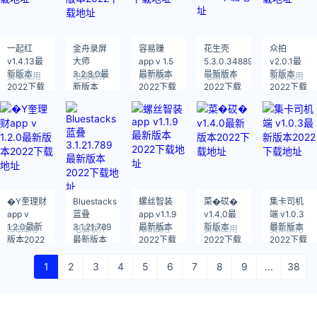
一起红
金舟录屏
容易赚
花生壳
众拍
v1.4.13最
大师
app v 1.5
5.3.0.34889
v2.0.1最
新版本
3.2.8.0最
最新版本
最新版本
新版本
安卓应用
电脑软件
iOS应用
电脑软件
安卓应用
2022下载
新版本
2022下载
2022下载
2022下载
地址
2022下载
地址
地址
地址
地址
�Y奎理财
Bluestacks
螺丝智装
菜�砹�
集卡司机
app v
蓝叠
app v1.1.9
v1.4.0最
端 v1.0.3
1.2.0最新
3.1.21.789
最新版本
新版本
最新版本
iOS应用
电脑软件
iOS应用
安卓应用
安卓应用
版本2022
最新版本
2022下载
2022下载
2022下载
下载地址
2022下载
地址
地址
地址
地址
1
2
3
4
5
6
7
8
9
...
38