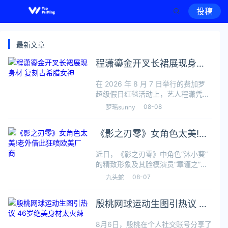
投稿
最新文章
程潇鎏金开叉长裙展现身材
复刻古希腊女神
在 2026 年 8 月 7 日举行的费加罗
超级假日红毯活动上，艺人程潇凭借
一套极其吸睛的惊艳造型成为全场焦
08-08
梦瑶sunny
点。活动现场，程潇头戴精致的金色
月桂叶冠，身穿一袭鎏金质感的高开
《影之刃零》女角色太美!老
叉长裙，手中还拿着标志性的金
外借此狂喷欧美厂商
近日，《影之刃零》中角色“沐小葵”
的精致形象及其脸模演员“章谨之”的
对比照片在海外社交平台上引发了讨
08-07
九头蛇
论。有海外博主在社交平台发文介绍
道：“沐小葵是国产动作游戏《影之
殷桃网球运动生图引热议 46
刃零》中的一位女性角色，其脸模由
演员
岁绝美身材太火辣
8月6日，殷桃在个人社交账号分享了