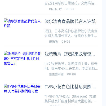
自己打网球的日常随拍，文案简洁随
性，仅写下“出出汗，遛遛腿”。照片
08-07
Bbiubiu呼
里的她活力十足，手臂、腰腹处紧实
流畅的肌肉线条格外吸睛，和单薄干
澳尔滨官宣品牌代言人许凯
瘪的纸片人身材截然不同，尽显健康
力量
近日，日本高端护肤品牌澳尔滨官宣
许凯为品牌代言人。许凯作为新生代
演员中的代表，凭借多部热播剧积累
08-06
田喵喵
下广泛人气，他的个人气质与澳尔滨
所倡导的由内而外、从容自信的护肤
沈腾新片《欢迎来龙餐馆》
理念相呼应。此次合作恰逢品牌创立
70
官宣定档！8月11日 预售已
由文牧野执导，沈腾领衔主演，蒋奇
开
明、奥马尔·谢里夫主演，李治廷特别
出演的首部战争美食喜剧大片《欢迎
08-06
柒柒要乖哦
来龙餐馆》今日正式发布定档预告，
并宣布将于8月11日全国上映，目前
TVB小花白色比基尼美照 无
影片预售已经开启。影片讲述中国大
厨徐
吊带抹胸俏皮可爱
“TVB小花”陈熙蕊（Blossom）凭甜
美样貌及纤瘦身材俘虏大批粉丝，平
日不时在社交媒体分享靓相与生活点