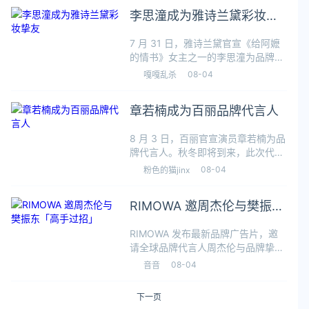
广受好评。近日她暂时放下工作，带
李思潼成为雅诗兰黛彩妆挚
同9岁儿子贝小龙（Sebastian）远赴
友
7 月 31 日，雅诗兰黛官宣《给阿嬷
的情书》女主之一的李思潼为品牌彩
妆挚友并携手推广品牌全新丝雾小金
08-04
嘎嘎乱杀
管 #382 万雾粉。此前，雅诗兰黛曾
邀请博主 @姜乘澜（原百万博主程十
章若楠成为百丽品牌代言人
安）为该款口红推广，作为其
8 月 3 日，百丽官宣演员章若楠为品
牌代言人。秋冬即将到来，此次代言
大片中，章若楠便身着品牌 2026
08-04
粉色的猫jinx
FW 系列新品，在复古摩登之间，与
大家一起探索温暖序章，做自在舒展
RIMOWA 邀周杰伦与樊振东
的生活主角。在展示的几套造型
「高手过招」
RIMOWA 发布最新品牌广告片，邀
请全球品牌代言人周杰伦与品牌挚友
樊振东同框出演。片场布景间隙，一
08-04
音音
颗乒乓球滑到周杰伦脚边。他捡起
球，抬眼望向樊振东，后者心领神
下一页
会，从 RIMOWA 随身箱中取出球拍