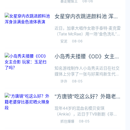
08-06
暴走鲤鱼王
滴。近日天气炎热，她特地到水上乐
园消暑降温，更在社交媒体大派夏日
女星穿内衣跳进颜料池 浑身
水著福利，陈熙蕊换上一套纯白抹
涂满金色液体表演
近日，加拿大唱作女歌手泰特·麦克雷
（Tate McRae）用一场“金色洗礼”彻
底点燃了芝加哥Lollapalooza音乐节
08-06
安泥
的夜空。这位23岁的当红偶像在表演
热门单曲《Sports Car》时，直接跳
小岛秀夫搂腰《OD》女主合
进
影 玩家：玉足扫了吗？
知名游戏制作人小岛秀夫近日在社交
媒体上分享了一张与好莱坞新生代演
员索菲·莉莉丝（Sophia Lillis）的合
08-05
许许
影。小岛秀夫一手搂腰，两人一起比
赞，氛围轻松。莉莉丝此次合作的身
"方唐镜"吃这么好？外籍老
份，正是小岛秀夫备受期待
婆穿比基尼晒火辣身段
现年44岁的混血名模贝安琪
（Ankie），近日于TVB新剧《非份
之罪》中饰演吴启华（《九品芝麻
08-05
抓住爆爆
官》方唐镜）的外籍老婆，精湛演技