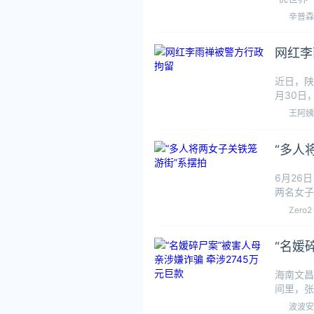
以1
辛普森
网红李
近日，陕
月30日
调查，警
王阿姨
“多人
6月26
两名女子
女性关进
Zero2
“名媛
海南文昌
间里，张
元。李昌
波波安