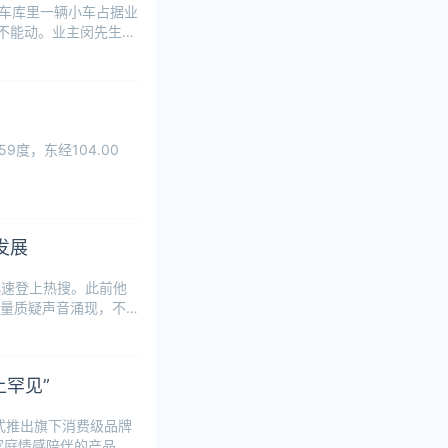
下车库里一辆小车占据业
不能动。业主闵先生
9度，东经104.00
发展
迅速登上热搜。此前他
量质疑声音涌现，不少
上罕见”
正式推出旗下消费级品牌
位家庭情感陪伴的产品，