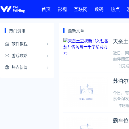
首页
影视
互联网
数码
热点
热门资讯
最新文章
天蚕土
软件教程
近日，网
游戏攻略
而伴随这
以“千字
凹菟嫚
热点新闻
苏泊尔
今日，有
索查询发
男性身处
不吃瑜
霸车位