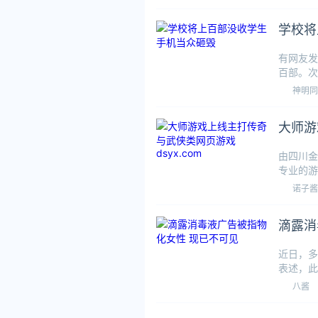
学校将
有网友发
百部。次
目的是警
神明同
大师游
由四川金
专业的游
以“玩
诺子酱
滴露消
近日，多
表述，此
发布在滴
八酱