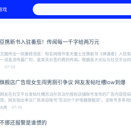
游戏
豆携新书入驻番茄！传闻每一千字给两万元
文圈传出一则重磅消息：知名网络作家天蚕土豆携新书《神通者》入驻免
一消息流传最广的，是其天价签约费的传闻。根据各大论坛与社交平台的
两万”的
07-23
旗舰店广告现女生闯男厕引争议 网友发帖吐槽low到爆
网友在社交平台发帖吐槽苏泊尔苏泊尔授权店铺账号发布的广告内容低俗
现，网友指出争议广告来自账号“苏泊尔个护电器旗舰店”。该账号多条视
卫生间
07-13
丸啊
不挪还报警是谁惯的