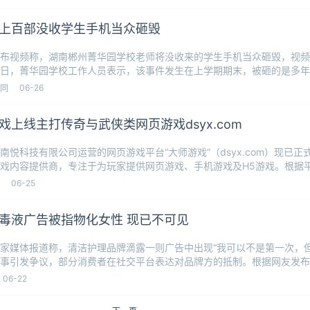
上百部没收学生手机当众砸毁
布视频称，湖南郴州菁华园学校老师将没收来的学生手机当众砸毁，视频
日，菁华园学校工作人员表示，该事件发生在上学期期末，被砸的是多年
示学生不
06-26
同
戏上线主打传奇与武侠类网页游戏dsyx.com
南悦科技有限公司运营的网页游戏平台“大师游戏”（dsyx.com）现已
戏内容提供商，专注于为玩家提供网页游戏、手机游戏及H5游戏。根据平
06-25
毒液广告被指物化女性 现已不可见
家媒体报道称，清洁护理品牌滴露一则广告中出现“我可以不是第一次，但
事引发争议，部分消费者在社交平台表达对品牌方的抵制。根据网友发布
露微信
06-22