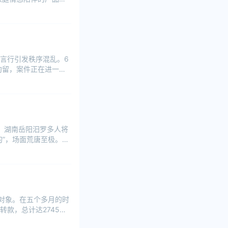
言行引发秩序混乱。6
拘留，案件正在进一步
日，湖南岳阳汨罗多人将
”，场面荒唐至极。把
对象。在五个多月的时
款，总计达2745万