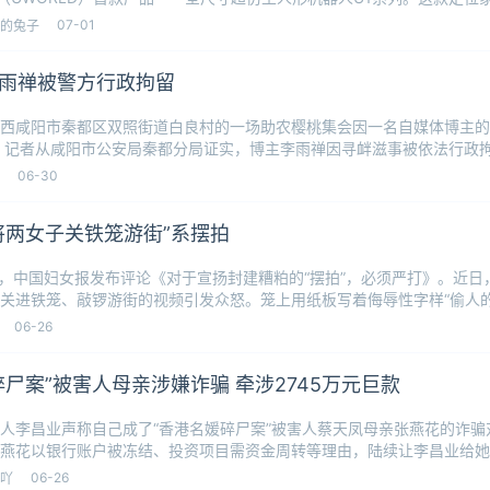
07-01
的兔子
雨禅被警方行政拘留
西咸阳市秦都区双照街道白良村的一场助农樱桃集会因一名自媒体博主的
，记者从咸阳市公安局秦都分局证实，博主李雨禅因寻衅滋事被依法行政
方随后会
06-30
将两女子关铁笼游街”系摆拍
日，中国妇女报发布评论《对于宣扬封建糟粕的“摆拍”，必须严打》。近
关进铁笼、敲锣游街的视频引发众怒。笼上用纸板写着侮辱性字样“偷人的
铁
06-26
碎尸案”被害人母亲涉嫌诈骗 牵涉2745万元巨款
人李昌业声称自己成了“香港名媛碎尸案”被害人蔡天凤母亲张燕花的诈骗
燕花以银行账户被冻结、投资项目需资金周转等理由，陆续让李昌业给她转
业自
06-26
吖