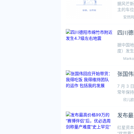
据风芒新
主的车位
称：“这
安然同
四川德
据中国地
度）发生
Marko
张国伟
7 月 
常年保持
网友认为
欣儿欧
发布最
红星资本
“优世界