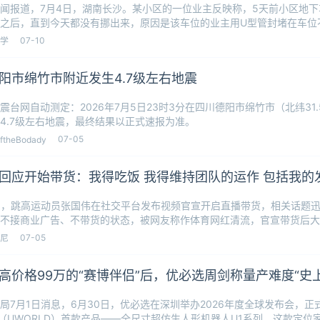
闻报道，7月4日，湖南长沙。某小区的一位业主反映称，5天前小区地
之后，直到今天都没有挪出来，原因是该车位的业主用U型管封堵在车位
个车位是
07-10
学
阳市绵竹市附近发生4.7级左右地震
震台网自动测定：2026年7月5日23时3分在四川德阳市绵竹市（北纬31.5
4.7级左右地震，最终结果以正式速报为准。
07-05
ftheBodady
回应开始带货：我得吃饭 我得维持团队的运作 包括我的
3 日，跳高运动员张国伟在社交平台发布视频官宣开启直播带货，相关话题
不接商业广告、不带货的状态，被网友称作体育网红清流，官宣带货后大
他消
07-05
尼
高价格99万的“赛博伴侣”后，优必选周剑称量产难度“史
局7月1日消息，6月30日，优必选在深圳举办2026年度全球发布会，
”（UWORLD）首款产品——全尺寸超仿生人形机器人U1系列。这款定