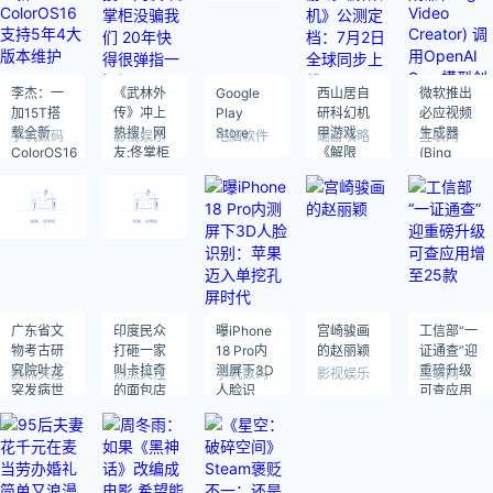
李杰：一
《武林外
Google
西山居自
微软推出
加15T搭
传》冲上
Play
研科幻机
必应视频
载全新
热搜！网
Store
甲游戏
生成器
手机数码
影视娱乐
电脑软件
端游攻略
互联网
ColorOS16
友:佟掌柜
《解限
(Bing
支持5年4
没骗我们
机》公测
Video
大版本维
20年快得
定档：7月
Creator)
护
很弹指一
2日全球同
调用
挥间
步上线
OpenAI
Sora模型
创建视频
广东省文
印度民众
曝iPhone
宫崎骏画
工信部“一
物考古研
打砸一家
18 Pro内
的赵丽颖
证通查”迎
究院叶龙
叫卡拉奇
测屏下3D
重磅升级
热点关注
热点关注
手机数码
影视娱乐
互联网
突发病世
的面包店
人脸识
可查应用
别：苹果
增至25款
迈入单挖
孔屏时代