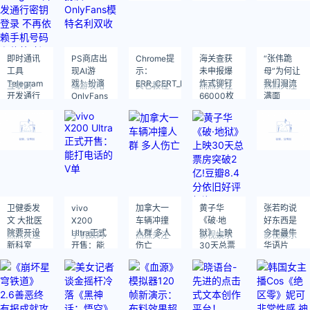
即时通讯
PS商店出
Chrome提
海关查获
“张伟跪
工具
现AI游
示：
未申报爆
母”为何让
Telegram
戏！扮演
ERR_CERT_DATE_INVALID
炸式铆钉
我们泪流
互联网
端游攻略
其它教程
热点关注
热点关注
开发通行
OnlyFans
66000枚
满面
密钥登录
模特名利
不再依赖
双收
手机号码
和传统验
证码
卫健委发
vivo
加拿大一
黄子华
张若昀说
文 大批医
X200
车辆冲撞
《破·地
好东西是
院要开设
Ultra正式
人群 多人
狱》上映
今年最牛
热点关注
手机数码
热点关注
影视娱乐
影视娱乐
新科室
开售：能
伤亡
30天总票
华语片
打电话的V
房突破2
单
亿!豆瓣
8.4分依旧
好评如潮!