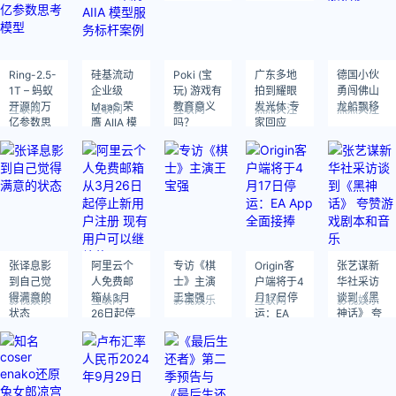
Ring-2.5-
硅基流动
Poki (宝
广东多地
德国小伙
1T – 蚂蚁
企业级
玩) 游戏有
拍到耀眼
勇闯佛山
开源的万
MaaS 荣
教育意义
发光体 专
龙船飘移
互联网
互联网
互联网
热点关注
热点关注
亿参数思
膺 AIIA 模
吗？
家回应
考模型
型服务标
杆案例
张译息影
阿里云个
专访《棋
Origin客
张艺谋新
到自己觉
人免费邮
士》主演
户端将于4
华社采访
得满意的
箱从3月
王宝强
月17日停
谈到《黑
影视娱乐
互联网
影视娱乐
互联网
影视娱乐
状态
26日起停
运：EA
神话》 夸
止新用户
App全面
赞游戏剧
注册 现有
接捧
本和音乐
用户可以
继续使用