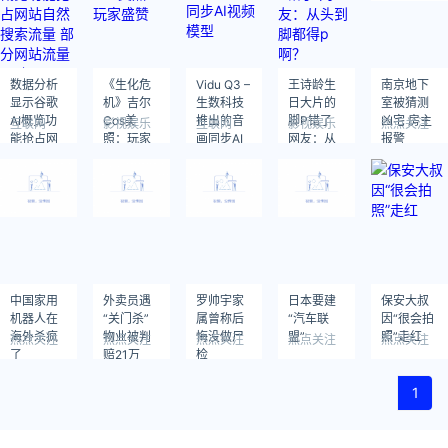
数据分析
《生化危
Vidu Q3 –
王诗龄生
南京地下
显示谷歌
机》吉尔
生数科技
日大片的
室被猜测
AI概览功
Cos美
推出的音
脚P错了
凶宅 房主
互联网
影视娱乐
互联网
影视娱乐
热点关注
能抢占网
照：玩家
画同步AI
网友：从
报警
站自然搜
盛赞
视频模型
头到脚都
索流量 部
得p啊？
分网站流
量暴跌
97%
中国家用
外卖员遇
罗帅宇家
日本要建
保安大叔
机器人在
“关门杀”
属曾称后
“汽车联
因“很会拍
海外杀疯
物业被判
悔没做尸
盟”
照”走红
热点关注
热点关注
热点关注
热点关注
热点关注
了
赔21万
检
1