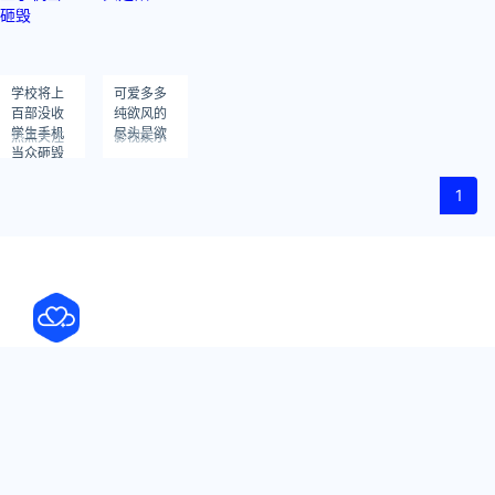
学校将上
可爱多多
百部没收
纯欲风的
学生手机
尽头是欲
热点关注
影视娱乐
当众砸毁
1