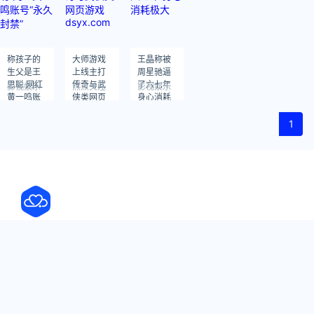
称孩子的
大师游戏
王晶称被
生父是王
上线主打
周星驰逼
思聪 网红
传奇与武
了六七年
影视娱乐
热点关注
影视娱乐
黄一鸣账
侠类网页
身心消耗
号“永久封
游戏
极大
禁”
dsyx.com
1