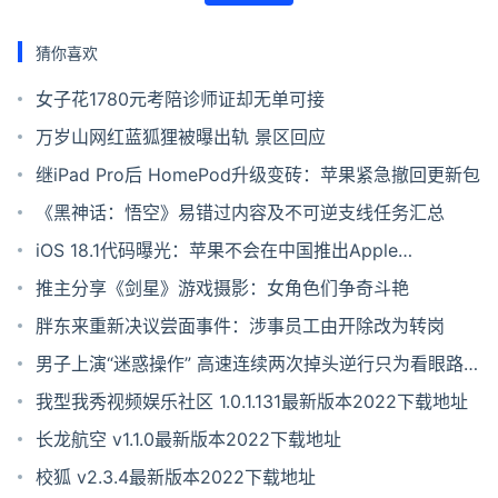
猜你喜欢
女子花1780元考陪诊师证却无单可接
万岁山网红蓝狐狸被曝出轨 景区回应
继iPad Pro后 HomePod升级变砖：苹果紧急撤回更新包
《黑神话：悟空》易错过内容及不可逆支线任务汇总
iOS 18.1代码曝光：苹果不会在中国推出Apple
Intelligence
推主分享《剑星》游戏摄影：女角色们争奇斗艳
胖东来重新决议尝面事件：涉事员工由开除改为转岗
男子上演“迷惑操作” 高速连续两次掉头逆行只为看眼路
牌
我型我秀视频娱乐社区 1.0.1.131最新版本2022下载地址
长龙航空 v1.1.0最新版本2022下载地址
校狐 v2.3.4最新版本2022下载地址