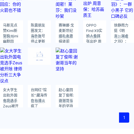
马斯克点
陈震朋友
赛琳娜·戈
OPPO
徐静雨力
赞Kimi新
圈发文：
麦斯世纪
Find X9实
挺《明
架构 Kimi
海外账号
婚礼未邀
拍人像样
末：渊虚
互联网
互联网
影视娱乐
手机数码
端游攻略
幽默回
停止更新
捐肾闺
张出炉 周
之羽》：
应：你的
暂停一切
密！莱
意保：哈
一群小黑
火箭也不
对外表达
莎：我们
苏画质王
子 它的口
错
没吵架
碑必反
转！
女大学生
台网红“馆
赵心童回
出轨外国
长”:藏海传
复丁俊晖:
电竞选手
在台湾火
谢谢哥当
影视娱乐
影视娱乐
热点关注
Zeus被开
疯了
年的坚持
除 律师分
析三大争
1
议点