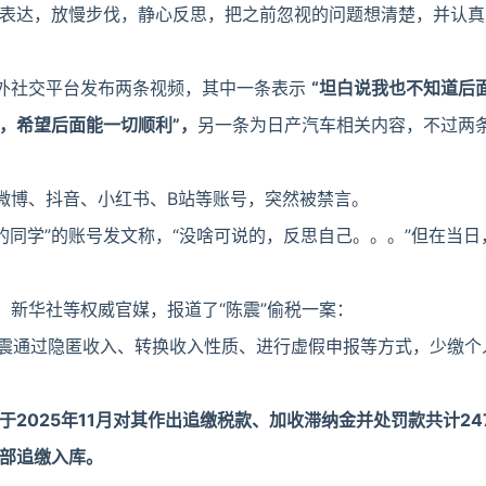
表达，放慢步伐，静心反思，把之前忽视的问题想清楚，并认真
海外社交平台发布两条视频，其中一条表示
“坦白说我也不知道后
，希望后面能一切顺利”，
另一条为日产汽车相关内容，不过两
的微博、抖音、小红书、B站等账号，突然被禁言。
学的同学”的账号发文称，“没啥可说的，反思自己。。。”但在当
、新华社等权威官媒，报道了“陈震”偷税一案：
年，陈震通过隐匿收入、转换收入性质、进行虚假申报等方式，少缴
于2025年11月对其作出追缴税款、加收滞纳金并处罚款共计247
部追缴入库。