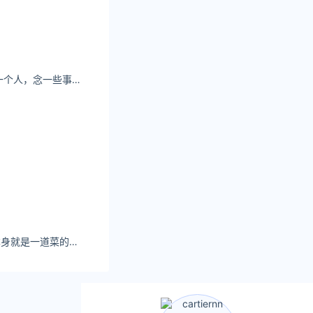
杨幂听一首歌，想一个人，念一些事，盼一些话。
一色雨“山楂鹅肝”本身就是一道菜的名字。