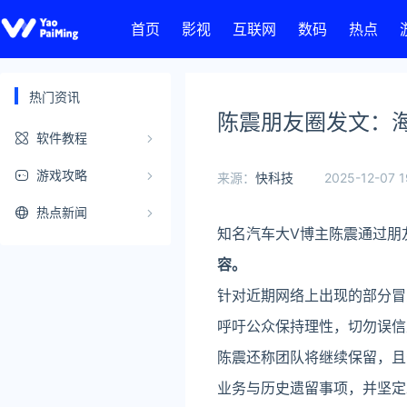
首页
影视
互联网
数码
热点
热门资讯
陈震朋友圈发文：
软件教程
游戏攻略
来源：
快科技
2025-12-07 1
热点新闻
知名汽车大V博主陈震通过朋
容。
针对近期网络上出现的部分冒
呼吁公众保持理性，切勿误信
陈震还称团队将继续保留，且
业务与历史遗留事项，并坚定