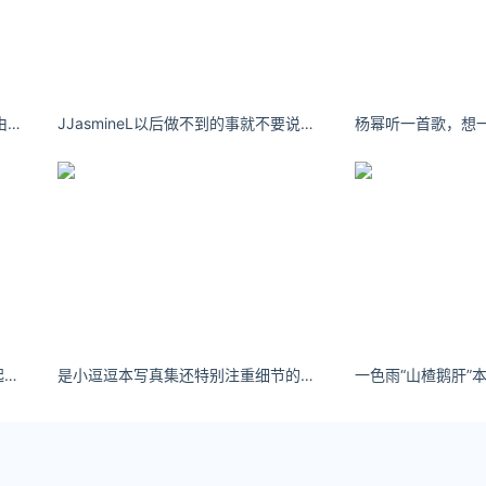
威威er：多读点书 不然你的三观是由你的亲朋好友决定的。
JJasmineL以后做不到的事就不要说出口了
金鱼kinngyo拍摄花絮免费观看 比起情书我更需要录取通知书。
是小逗逗本写真集还特别注重细节的呈现。