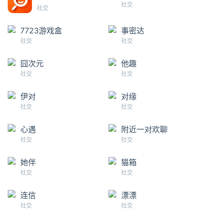
社交
社交
7723游戏盒
事密达
社交
社交
囧次元
他趣
社交
社交
伊对
对缘
社交
社交
心遇
附近一对欢聊
社交
社交
她伴
猫箱
社交
社交
连信
漂漂
社交
社交