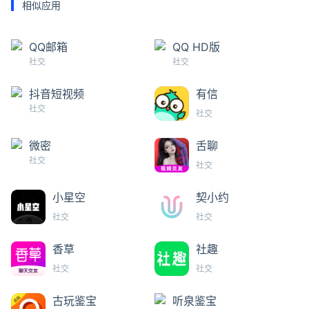
相似应用
QQ邮箱
QQ HD版
社交
社交
抖音短视频
有信
社交
社交
微密
舌聊
社交
社交
小星空
契小约
社交
社交
香草
社趣
社交
社交
古玩鉴宝
听泉鉴宝