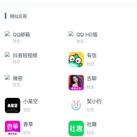
相似应用
QQ邮箱
QQ HD版
社交
社交
抖音短视频
有信
社交
社交
微密
舌聊
社交
社交
小星空
契小约
社交
社交
香草
社趣
社交
社交