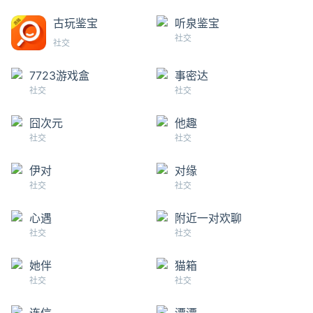
古玩鉴宝
听泉鉴宝
社交
社交
7723游戏盒
事密达
社交
社交
囧次元
他趣
社交
社交
伊对
对缘
社交
社交
心遇
附近一对欢聊
社交
社交
她伴
猫箱
社交
社交