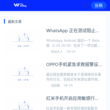
投稿
最新文章
WhatsApp 正在测试阻止垃
圾消息的功能
WhatsApp Android 版的一个 Beta
版（2.24.20.16）包含了一项功能，
可以阻止来自未知联系人的信息流。
09-24
奶凶大人
该功能旨在提供更好的安全性和性
能。目前部分用户可以使用该功能。
OPPO手机紧急求救报警设
从描述来看
置教程
最近朋友圈里都是关于滴滴顺风车事
件的讨论，包括近年来类似事件频频
发生，当遇到突发事件如何保护自己
08-05
逗别看
是我们首要知道的。那么OPPO手机
怎么紧急求救？OPPO手机紧急求救
红米手机开启应用敏感行为
报警怎么设置？下面小编为大家带来
OP
提醒的方法
红米手机是一款非常好用的智能手