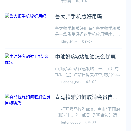
08-04
季妍希
人用户，很多刚用不久的朋友还不知
道怎么邀请新人进群，小编在这里整
鲁大师手机版好用吗
理了方法，供大家参考。钉钉怎么邀
请新人
鲁大师手机版好用吗？鲁大师手机版
是一款备受好评的手机应用程序，它
集成了强大的性能优化和系统清理功
08-04
KittyxKum
能，可以帮助用户提高手机的运行性
能和稳定性。小编这里总结了意向几
中油好客e站加油怎么优惠
点它特别好用的方面，供大家了解。
鲁大师手
中油好客e站优惠攻略：一、关注有
礼1、在加油站扫码关注中油好客e站
微信公众号或下载中油好客e站
08-03
Hahaha_ha2
APP，并提供手机号码成功注册，即
送一张10元电子券和一张24元CN98
喜马拉雅如何取消会员自动
电子券。2、所有已经注册的客户，
也
续费
1、打开喜马拉雅app，点击*下面的
【账号】。2、点击【VIP会员】选
项。3、点击【管理自动续费】。4、
08-03
fortunecutie
点击【取消自动续费】即可。以上就