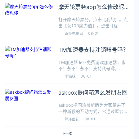
是喜马拉雅取消自动续费怎么弄的方
摩天轮票务app怎么修改昵
法介绍了，有需要的小伙伴们赶紧试
称
打开摩天轮票务，点击【我的】。点
击【获100魔力值】。点击【昵
称】，即可在摩天轮票务app修改账
08-01
奇特电影网
号昵称。
TM加速器支持注销账号吗？
TM加速器专业免费游戏加速器，永
不！永不！永不！支持代号鸢，
PUBGM，DNF，使命召唤战区，罗
08-01
小猫咪
布乐思、地铁逃生等多个超热门游戏
加速TM加速器支持注销账号吗？
askbox提问箱怎么发朋友圈
答：当前TM加速器手游端支持账号
注销，你可
askbox提问箱最新版为大家带来了
一种新颖的互动方式，它通过匿名提
问的机制，促进了更加开放和真实的
08-01
芹泽由纪
互动。用户可以通过APP向他人发送
匿名问题，这降低了提问的心理障
下一页
碍，让人们更愿意分享内心的想法和