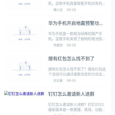
机，这款手机具备智能手机应有的所
有功能，同时市场定价非常实惠，因
08-05
喵小吉
此销量非常好。我们在使用手机的过
程中，常常会进行定位、录音或者拍
华为手机开启地震预警功能
照等行为。在进行这些操作的时候，
会有泄露隐
的方法
华为手机是一款相当经典的国产手
机，这款手机采用了独特的电池技
术，具有超强的电池续航能力，而且
08-05
鸡蛋饼
充电的速度也非常快，使用起来十分
方便。我们在使用这款手机的过程
搜有红包怎么找不到了
中，可以在设置内开启地震预警功
能。这样在检测到
搜有红包怎么找不到了？搜友红包这
个活动可以通过搜索浏览的方式去进
行奖励的获取，随机搜索即可获取奖
08-05
刘玉春
励，但是有很多的小伙伴反应，这个
活动招不到了，本期将会为大家详细
钉钉怎么邀请新人进群
的来介绍一下，一起来了解一下吧。
搜有红包
钉钉怎么邀请新人进群？钉钉2023
最新版本是一款便捷、高效、功能丰
富的移动办公工具，适用于企业和个