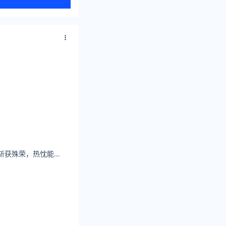
文咏珊 光影盛宴，斩获殊荣，热忱能量，笃行不怠。