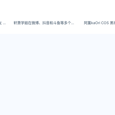
Bobbi Brown 官宣李云霄为品牌挚友 | SocialBeta
轩萧学姐在微博、抖音和斗鱼等多个平台上，她不仅分享自己的时尚穿搭和幕后花絮
阿薰kaOri COS