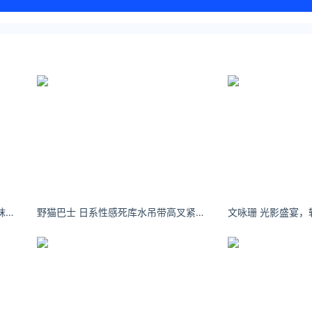
欧阳娜娜曝少女感故事大片 蓝色丝袜造型优雅知性
野猫巴士 日系性感死库水吊带高叉紧身连体衣暗扣开裆女佣COS学生装体操服