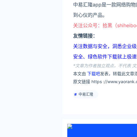
中易汇隆app是一款网络购
到心仪的产品。
关注公众号：拾黑（shiheib
友情链接：
关注数据与安全，洞悉企业级服务市场：
安全、绿色软件下载就上极速下载站：h
*文章为作者独立观点，不代表 文
本文由
下载吧
发表，转载此文章须
原文链接 https ://www.yaorank.c
中易汇隆