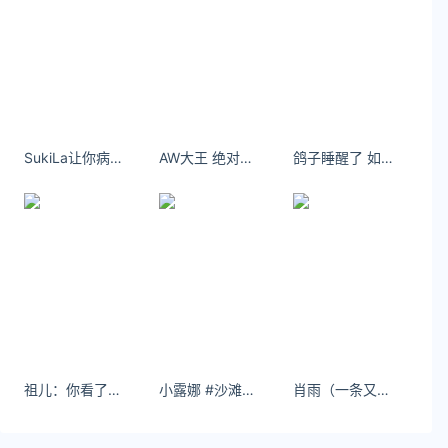
SukiLa让你病的人 给不了你药 给你药的人 舍不得你病 ​​​​
AW大王 绝对是经典款～最好穿的吊带抹胸没有之一～
鸽子睡醒了 如果用一种颜色形容你会是什么呢？
祖儿：你看了我的抖音还去看别的女生抖音
小露娜 #沙滩拍照 #氛围感 #沙滩- 小红书
肖雨（一条又冷又热的微博子···[yeah]）