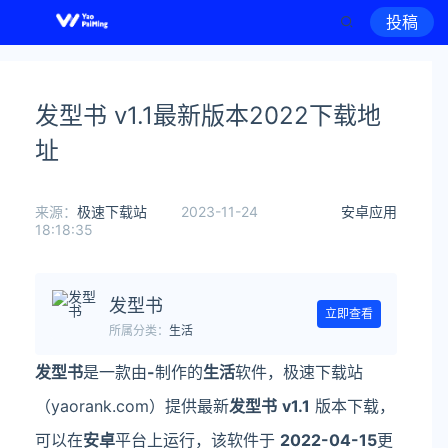
投稿
发型书 v1.1最新版本2022下载地
址
来源：
极速下载站
2023-11-24
安卓应用
18:18:35
发型书
立即查看
所属分类：
生活
发型书
是一款由
-
制作的
生活
软件，极速下载站
（yaorank.com）提供最新
发型书
v1.1
版本下载，
可以在
安卓
平台上运行，该软件于
2022-04-15
更