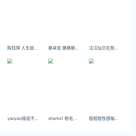
陈钰琪 人生就是距离，距离就是人生。
蔡卓宜 猜猜蔡蔡吃什么菜 ​​​​
汪汪仙贝在努力 辞旧迎新过年啦
yaoyao摇说不定随心所欲的生活更顺风顺水。
sharks1 粉毛限定 真的不要太显白#发色推荐 #显白的发色
程程程性感咖啡色卫衣，性感淡红色内衣搭配性感诱人原色思