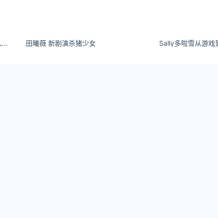
木下凛凛子在线观看感谢抛弃我的人，因为他教会了我坚强。
田曦薇 新剧演杀猪少女