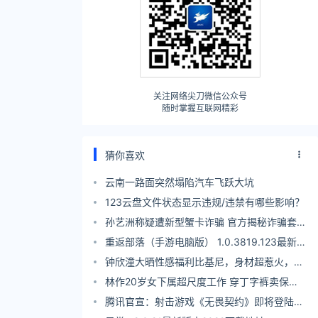
关注网络尖刀微信公众号
随时掌握互联网精彩
猜你喜欢
云南一路面突然塌陷汽车飞跃大坑
123云盘文件状态显示违规/违禁有哪些影响？
孙艺洲称疑遭新型蟹卡诈骗 官方揭秘诈骗套
路：天上不会掉螃蟹
重返部落（手游电脑版） 1.0.3819.123最新版
本2022下载地址
钟欣潼大晒性感福利比基尼，身材超惹火，网
友大赞18岁少女
林作20岁女下属超尺度工作 穿丁字裤卖保
险？
腾讯官宣：射击游戏《无畏契约》即将登陆