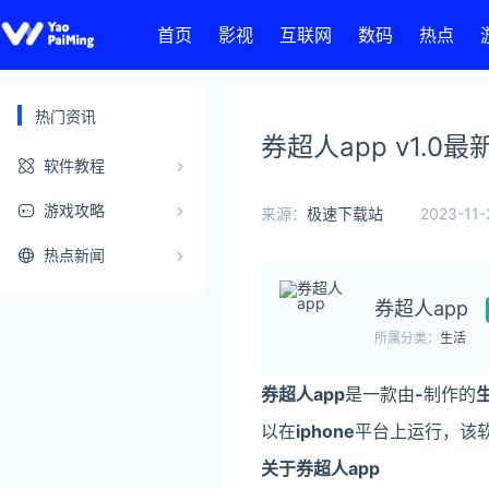
首页
影视
互联网
数码
热点
热门资讯
券超人app v1.0
软件教程
游戏攻略
来源：
极速下载站
2023-11-
热点新闻
券超人app
所属分类：
生活
券超人app
是一款由
-
制作的
以在
iphone
平台上运行，该
关于券超人app