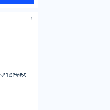
么把牛奶传给我呢~