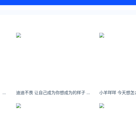
任敏左滑看我追星现场！ 八仙饭店！追到啦！！
迪迪不畏 让自己成为你想成为的样子 愿自己永远被爱- 小红书
小羊咩咩 今天想怎