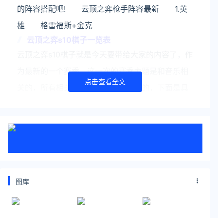
的阵容搭配吧! 云顶之弈枪手阵容最新 1.英
雄 格雷福斯+金克
云顶之弈s10棋子一览表
云顶之弈s10棋子就是今天要带给大家的内容了，作
为最新的一个赛季，这一次的赛季主题是和音乐相
点击查看全文
关的，所有相关的乐团也是必不可少的，下面是具
体的内容，我们就来看看具体的棋子羁绊吧! 云
顶之弈s10棋子一
云顶之弈网页版云游戏上线：PC互通 手机点开
就能玩
今晚腾讯START云游戏官方正式宣布，云顶之弈
(PC)网页版云游戏上线。大家都知道，之前的《金
图库
铲铲之战》与端游并不互通，而《云顶之弈》云游
戏则是PC版本，数据可互通，这是该版本最大的亮
点所在。当然了，