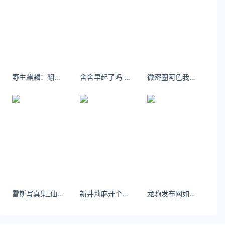
关注公众号：拾黑（shiheibook）了解更多
友情链接：
关注数据与安全，洞悉企业级服务市场：
https://www.ijiandao.com/
野生麒麟：翻到大一的照片 难以想象 几年之后我变得这么淡漠了 ​​​​
舍舍早起了吗 牛仔也是很忙的
微密圈阿色我更迷恋教我人情世故，帮我拿主意，带着我往前走的人。
安全、绿色软件下载就上极速下载站：
https://www.yaorank.com/
*文章为作者独立观点，不代表 文娱排行榜 立场
本文由
52pk下载
发表，转载此文章须经作者同意，并请附
上出处( 文娱排行榜 )及本页链接。
原文链接 https
://www.yaorank.com/game/netgame/235.html
云顶之弈
12.8
基兰
艾克
雷斯写真集_仙女卷《温室的花》美图作品图片
新井莉麻开个新帖子，谈一下被大家忽略的新井里真妹妹
龙驹发布网如果一个人真想见你，他总能找到办法，全世界都阻挡不了他
普朗克
蔚
布隆
烈娜塔