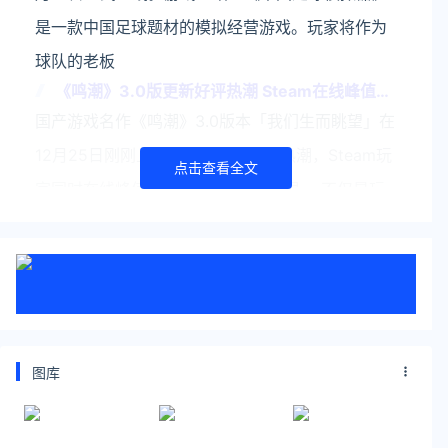
是一款中国足球题材的模拟经营游戏。玩家将作为
球队的老板
《鸣潮》3.0版更新好评热潮 Steam在线峰值超
4万新记录
国产游戏名作《鸣潮》3.0版本「我们生而眺望」在
12月25日刚刚上线，迅速引发好评热潮，Steam玩
点击查看全文
家同时在线峰值超4万达成历史新记录。·不仅是玩
家们热情好评，参与评测的外媒同样给出了出色的
好评，本次
恋爱影游新作上线Steam:顶级魅魔三选一
近日，由URAYAHA制作并发行的第一人称恋爱向
互动影游《魅魔的游戏》上线Steam，目前游戏特
图库
别好评，好评率99%。【魅魔的游戏】是一款模拟
恋爱类真人互动影像作品。在梦境中，你被问道一