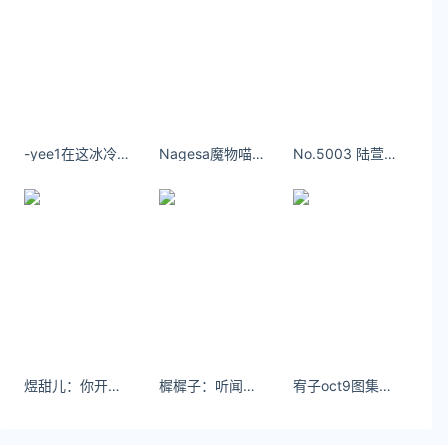
个奇怪而又简单
关注公众号：拾黑（shiheibook）了解更多
友情链接：
关注数据与安全，洞悉企业级服务市场：
https://www.ijiandao.com/
-yee1在这冰冷的夜走在那无人的街，任凭寒风凛冽。
Nagesa魔物喵拍的照片一直都很精美
No.5003 陆萱萱遇见你不可惜，遇见过你才可惜。
安全、绿色软件下载就上极速下载站：
https://www.yaorank.com/
*文章为作者独立观点，不代表 文娱排行榜 立场
本文由
尤奈
发表，转载此文章须经作者同意，并请附上出
处( 文娱排行榜 )及本页链接。
原文链接 https
://www.yaorank.com/game/netgame/30635.html
Steam
煜甜儿：你开口天南海北跟你走
Epic
樨樨子：听闻先生道心稳固
宥子oct9图集最新更新内容
完蛋！我被美女包围了！前传