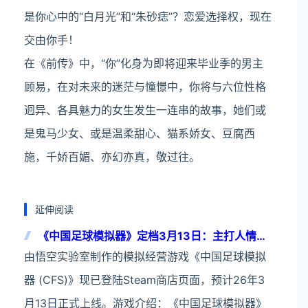
是你心中的“白月光”和“朱砂痣”？恋爱选择权，现在
交由你手！
在《前传》中，“你”化身为即将迎来毕业季的男主
顾易，在对未来的迷茫与憧憬中，你将与六位性格
迥异、各具魅力的女生发生一连串的故事，她们或
是鬼马少女、或是温柔甜心、猫系娇女、豆腐西
施，千娇百媚、亦幻亦真，敬过往。
延伸阅读
《中国足球模拟器》定档3月13日：主打人情世
故 靠“画饼”运营球队
由悟空实验室制作的模拟经营游戏《中国足球模拟
器 (CFS)》现已登陆Steam商店页面，预计26年3
月13日正式上线。游戏介绍：《中国足球模拟器》