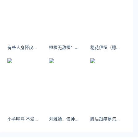
有些人身怀戾气是因为从未被温柔以待。
橙橙无敌棒：再这么热下去就不是折翼了，翼都融化了!
穗花伊织（穂花あいり）2022年1月出道；
小羊咩咩 不爱你的人分手后跑得比狗还快
刘雅婧：仅帅哥可见 #优雅永不过时
脚后跟疼是怎么办？唯一值得欣慰的事情是，以前没有得到的人现在都变得超丑