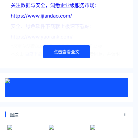
关注数据与安全，洞悉企业级服务市场：
https://www.ijiandao.com/
安全、绿色软件下载就上极速下载站：
https://www.yaorank.com/
*文章为作者独立观点，不代表 文娱排行榜 立场
点击查看全文
本文由
百度下载
发表，转载此文章须经作者同意，并请附
上出处( 文娱排行榜 )及本页链接。
原文链接 https
://www.yaorank.com/game/phonegame/3607.html
我是大东家
兑换码
图库