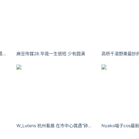
蔡雪凝：看过山川湖海 也想看看沙漠和戈壁
麻豆传媒28.毕竟一生很短 少有圆满
W_Lutens 杭州看展 在市中心偶遇“钟表与奇迹” - 小红书