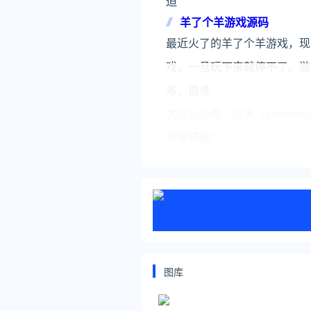
迫
羊了个羊游戏源码
最近火了的羊了个羊游戏，现
戏，一旦玩下来就停不了。游
难，很难
关注公众号：拾黑（shiheib
友情链接：
关注数据与安全，洞悉企业级服务市场：
安全、绿色软件下载就上极速下载站：h
*文章为作者独立观点，不代表 文
本文由
宝宝免费取名
发表，转载此
原文链接 https ://www.yaorank.
羊了个羊
H5源码
图库