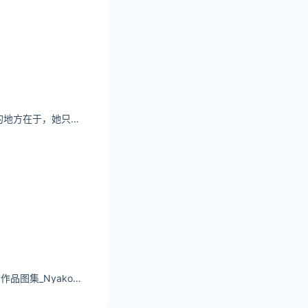
高桥千凛野果最妙的地方在于，她只属于偶遇她的人
Nyako喵子cos最新作品图集_Nyako喵子姐姐的居家假日