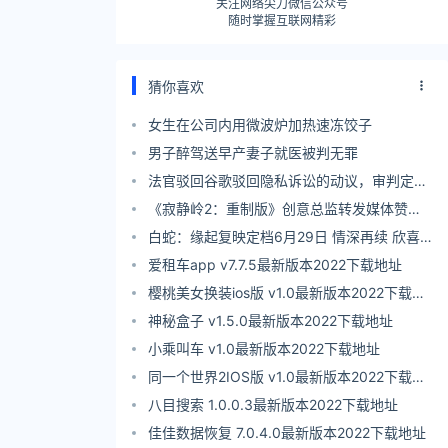
关注网络尖刀微信公众号
随时掌握互联网精彩
猜你喜欢
女生在公司内用微波炉加热速冻饺子
男子醉驾送早产妻子就医被判无罪
法官驳回谷歌驳回隐私诉讼的动议，审判定于
八月进行
《寂静岭2：重制版》创意总监转发媒体赞誉
图：感谢科乐美!
白蛇：缘起复映定档6月29日 情深再续 欣喜
重逢
爱租车app v7.7.5最新版本2022下载地址
樱桃美女换装ios版 v1.0最新版本2022下载地
址
神秘盒子 v1.5.0最新版本2022下载地址
小乘叫车 v1.0最新版本2022下载地址
同一个世界2IOS版 v1.0最新版本2022下载地
址
八目搜索 1.0.0.3最新版本2022下载地址
佳佳数据恢复 7.0.4.0最新版本2022下载地址