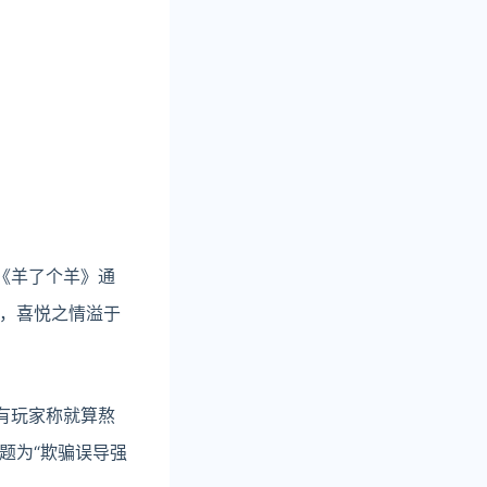
《羊了个羊》通
，喜悦之情溢于
有玩家称就算熬
题为“欺骗误导强