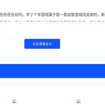
在你还在玩吗，羊了个羊游戏属于是一款益智游戏闯关类的，新
戏简介：微信小程序羊了个羊属于是免费下载的软件，玩法简单
ook）了解更多
点击查看全文
https://www.ijiandao.com/
ttps://www.yaorank.com/
娱排行榜 立场
文章须经作者同意，并请附上出处( 文娱排行榜 )及本页链接。
com/game/phonegame/5373.html