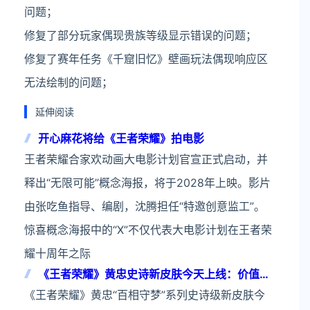
问题；
修复了部分玩家偶现贵族等级显示错误的问题；
修复了赛年任务《千窟旧忆》壁画玩法偶现响应区
无法绘制的问题；
延伸阅读
开心麻花将给《王者荣耀》拍电影
王者荣耀合家欢动画大电影计划官宣正式启动，并
释出“无限可能”概念海报，将于2028年上映。影片
由张吃鱼指导、编剧，沈腾担任“特邀创意监工”。
惊喜概念海报中的“X”不仅代表大电影计划在王者荣
耀十周年之际
《王者荣耀》黄忠史诗新皮肤今天上线：价值88
元免费送
《王者荣耀》黄忠“百相守梦”系列史诗级新皮肤今