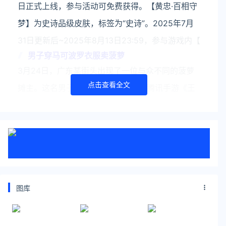
日正式上线，参与活动可免费获得。【黄忠·百相守
梦】为史诗品级皮肤，标签为“史诗”。2025年7月
31日更新后~2025年8月13日23:59，参与游戏内【
男子穿马可波罗衣服卖菠萝
3月24日，广东某街头出现了一位与众不同的菠萝
点击查看全文
摊主。这名男子身着一套精心准备的腾讯手游《王
者荣耀》中马可波罗的服装，站在自己的菠萝摊
前，瞬间吸引了过往行人的目光。据了解，该男子
是当地的一名水果商贩，为
关注公众号：拾黑（shiheibook）了解更多
友情链接：
图库
关注数据与安全，洞悉企业级服务市场：
https://www.ijiandao.com/
安全、绿色软件下载就上极速下载站：