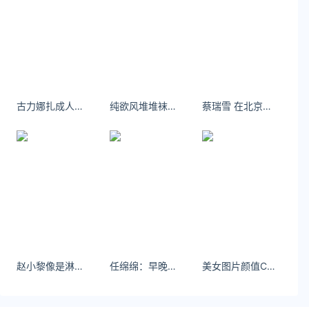
https://www.yaorank.com/
*文章为作者独立观点，不代表 文娱排行榜 立场
本文由
懒人下载
发表，转载此文章须经作者同意，并请附
上出处( 文娱排行榜 )及本页链接。
原文链接 https
古力娜扎成人比基尼泳衣 火辣熟女吸晴养眼图片
纯欲风堆堆袜责任和权利是双生儿，想要享受权利，那么就勇于承担责任吧。
蔡瑞雪 在北京拍戲的這幾天 ​​​
://www.yaorank.com/game/phonegame/58.html
王者荣耀
甄姬
女儿国
赵小黎像是淋了一场蓝色大雨 ​​​
任绵绵：早晚都要谈恋爱，和我谈怎么样 #模特之家#车模之家#纯欲天花板 #任绵绵 #初恋脸
美女图片颜值COS，不是一般人能驾驭！