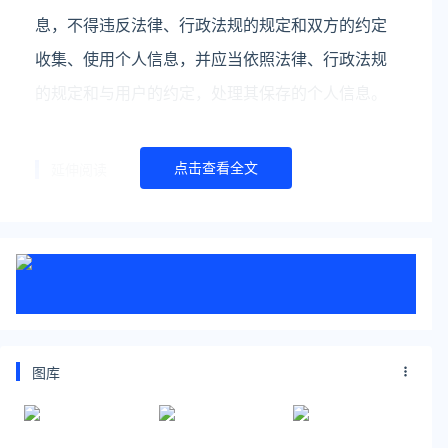
息，不得违反法律、行政法规的规定和双方的约定
收集、使用个人信息，并应当依照法律、行政法规
的规定和与用户的约定，处理其保存的个人信息。
点击查看全文
延伸阅读
娃哈哈多地办事处电话停机或无接听
娃哈哈集团在宗馥莉辞职后迅速任命新高管，许思
敏成为集团总经理，但董事长职务暂时空缺，这一
人事变动背后反映的是娃哈哈股权结构与品牌使用
权的复杂博弈。亲近娃哈哈的人士告诉记者，10月
图库
10日，娃哈哈集团召开
迪迪不畏7天掉粉10万 曾问黄子韬"会和老婆离
婚吗"
6月11日，网红迪迪不畏因在直播中与黄子韬互动引