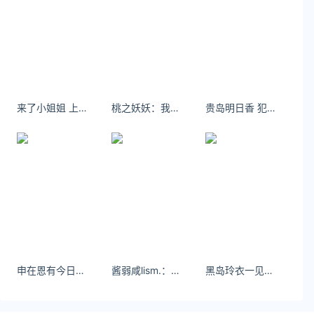
发热议。直播连麦中，向新婚的黄子韬连续抛出敏
感问题：&#34;你有想过和徐艺洋离婚吗？
&#34;&#34;我和徐艺洋谁更漂亮？&#34;&#34;徐
艺洋
陈睿卸任哔哩哔哩电竞公司法定代表人！由林青
来了小姐姐 上茶艺
桃之妖妖：我们下辈子也做好朋友吧。
贵岛明日香 犯规级别的可爱”和令人惊讶的扮装
接任
3月27日，企查查App显示，上海哔哩哔哩电竞信
息科技有限公司（以下简称“哔哩哔哩电竞”）发生
工商变更，哔哩哔哩（BILI）董事长陈睿卸任法定
代表人，由林青接任。此次变更或与2024年12月博
瑞传播等
关注公众号：拾黑（shiheibook）了解更多
友情链接：
申在恩有今日的努力，怎有以后的辉煌。
酱弱咸lism.：抛开我的缺点不谈 不全是优点吗 #气质女人 #御姐 #天蝎#舒胡蕾#RICHINCHEESE
黑岛玲衣一见钟情大概就是看到你的第一眼，就想跟你有故事
关注数据与安全，洞悉企业级服务市场：