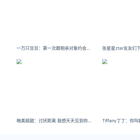
一万只豆豆：第一次跟相亲对象约会，他居然主动买了单!
张星星ztar友友们下午好
梅美超甜：讨厌距离 我想天天见到你#长发大波浪 #甜妹 #可甜可盐