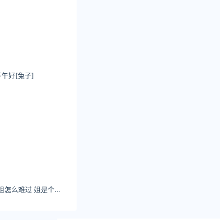
[兔子] ​​​​
Tiffany丁丁：你叫姐怎么难过 姐是个连伤心都要听dj 的人#连告别都要双手插兜的女人