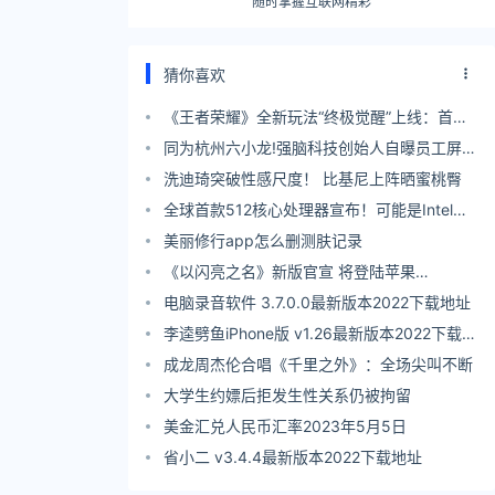
随时掌握互联网精彩
猜你喜欢
《王者荣耀》全新玩法“终极觉醒”上线：首期
13位英雄已加入
同为杭州六小龙!强脑科技创始人自曝员工屏保
是梁文锋
洗迪琦突破性感尺度！ 比基尼上阵晒蜜桃臀
全球首款512核心处理器宣布！可能是Intel
1.8nm工艺
美丽修行app怎么删测肤记录
《以闪亮之名》新版官宣 将登陆苹果
VisionPro
电脑录音软件 3.7.0.0最新版本2022下载地址
李逵劈鱼iPhone版 v1.26最新版本2022下载地
址
成龙周杰伦合唱《千里之外》：全场尖叫不断
大学生约嫖后拒发生性关系仍被拘留
美金汇兑人民币汇率2023年5月5日
省小二 v3.4.4最新版本2022下载地址