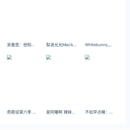
友情链接：
关注数据与安全，洞悉企业级服务市场：
https://www.ijiandao.com/
安全、绿色软件下载就上极速下载站：
吴曼思：他知道你舍不得离开才肆无忌惮的伤害。
梨涡允允Macbook的座机画质 最近在看开端！！ 太上头了太上头了 ​​​​
Whitebunny_这个墙绘有点意思[喵喵] ​​​​
https://www.yaorank.com/
*文章为作者独立观点，不代表 文娱排行榜 立场
本文由
软件中心
发表，转载此文章须经作者同意，并请附
上出处( 文娱排行榜 )及本页链接。
原文链接 https
://www.yaorank.com/news/hot/2818.html
珠海疫情最新消息
珠海疫情
珠海
疫情
奇葩说第六季 李诞 饶了我吧 搞怪 逗SOOGIF
是阿曦啊 辣妹拍照不重样 - 小红书
不如早点睡：不想理你、猫头几斤#肤白貌美 #大长腿 #完美身材 #ootd穿搭 #御姐