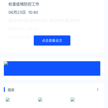
检查疫情防控工作
06月23日 10:40
珠海市新增2例境外输入新冠肺炎确诊病例
06月21日 09:00
珠海1名入境人员违反疫情防控规定
点击查看全文
延伸阅读
珠海疫情最新消息2022年8月31日
珠海连续1个月无本土新增新增本土0新增本土无症
状0现有确诊42累计确诊227累计治愈184累计死亡
1新增数据统计周期为昨日08.29 0-24时本地播报
图库
08月28日 08:31今日8月28日08时广
关注公众号：拾黑（shiheibook）了解更多