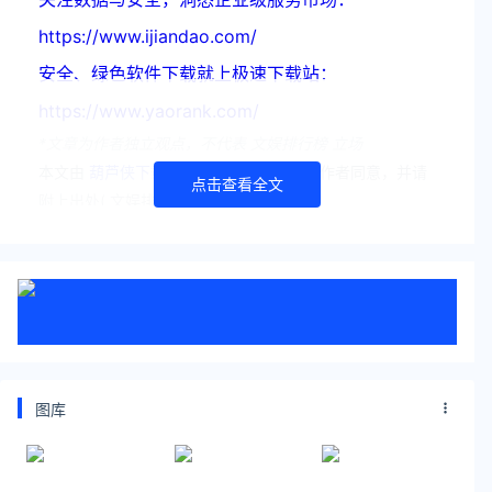
https://www.ijiandao.com/
安全、绿色软件下载就上极速下载站：
https://www.yaorank.com/
*文章为作者独立观点，不代表 文娱排行榜 立场
本文由
葫芦侠下载
发表，转载此文章须经作者同意，并请
点击查看全文
附上出处( 文娱排行榜 )及本页链接。
原文链接 https
://www.yaorank.com/news/hot/3086.html
12305
邮政业消费者申诉专用特服号码
图库