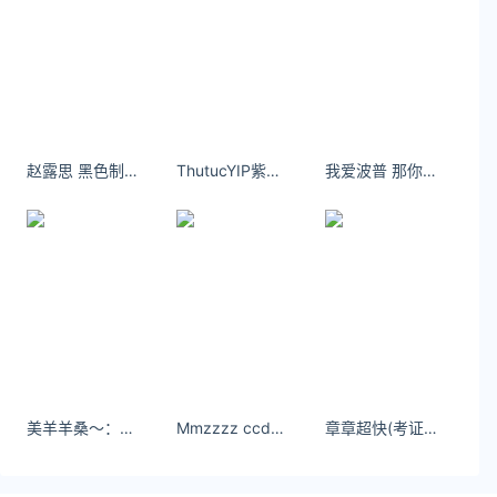
赵露思 黑色制服西装 美腿 沙发 全面屏美女手机壁纸
ThutucYIP紫色有韵味是吧？咋这么像条茄子？
我爱波普 那你这赛季对纽卡有什么期待呢？
美羊羊桑～：变成了小时候会羡慕的漂亮姐姐
Mmzzzz ccd拍的橘子洲游客照~ - 小红书
章章超快(考证版)：娘娘 公主又偷跑出来跳舞啦 #小酒馆#古风#唐风#少女感