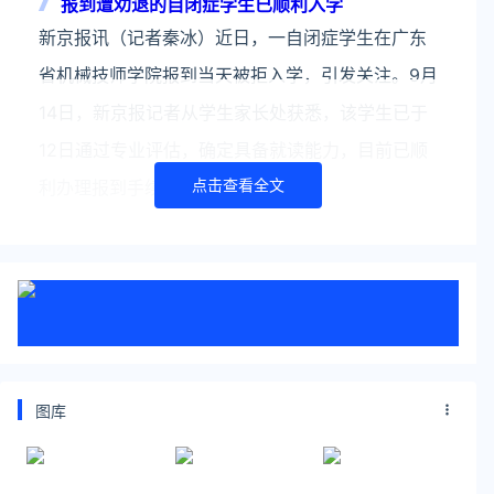
报到遭劝退的自闭症学生已顺利入学
新京报讯（记者秦冰）近日，一自闭症学生在广东
省机械技师学院报到当天被拒入学，引发关注。9月
14日，新京报记者从学生家长处获悉，该学生已于
12日通过专业评估，确定具备就读能力，目前已顺
点击查看全文
利办理报到手续。1
医院被指拖欠18名员工101万工资
【#当地回应民营医院拖欠18人101万工资#】广东
潮州市民反映，当地饶平康民医院涉嫌拖欠18名员
工工资1,017,441元，至今未付。澎湃新闻从饶平县
官方渠道了解到情况属实，18人工资产生期间为
202
图库
关注公众号：拾黑（shiheibook）了解更多
友情链接：