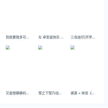
关注数据与安全，洞悉企业级服务市场：
https://www.ijiandao.com/
安全、绿色软件下载就上极速下载站：
https://www.yaorank.com/
*文章为作者独立观点，不代表 文娱排行榜 立场
到底要我多可怜，才能得到你的一点同情。
左 卓圣诞快乐 有什么悄悄话都来和我说吧
三岛迪仔[开学季]跟闺蜜舒舒服服逛个大卫城不香吗！
本文由
annaolaru
发表，转载此文章须经作者同意，并请附
上出处( 文娱排行榜 )及本页链接。
原文链接 https
://www.yaorank.com/news/hot/32774.html
广东
揭阳
电瓶车
又是想静静的一天：我的冬天会死在蓝色的寂静里。#氛围感 #雪天拍照 #inmyfeelings
雪之下雪乃动漫壁纸精选，报纸墙风格，免费下载电脑壁纸
裘真 × 宋佳《不谈主义，好好经历》 | SocialBeta