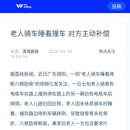
投稿
老人骑车睡着撞车 对方主动补偿
来源：
潇湘晨报
2025-04-29
热点关注
16:54:34
据荔枝新闻，近日广东揭阳，一则“老人骑车睡着摔
断六根肋骨”的视频引发关注
，
一位七旬老人骑黑色
电瓶车在路上撞到停在路上的另一辆白色电瓶车后
摔倒。
老人儿媳妇回应称，老人因未休息骑车时睡
着，撞到路边停的车辆摔倒，导致锁骨等多处骨
折、六根肋骨断裂，事发后老人一方也没要求什