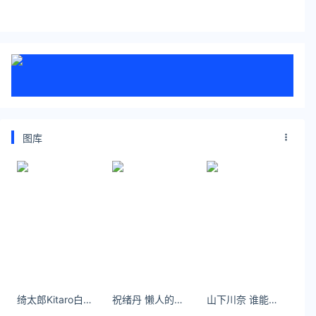
图库
绮太郎Kitaro白喵女友
祝绪丹 懒人的冬日户外运动，还得是泡温泉
山下川奈 谁能拒绝 黑色的猫咪呢，呜呜 ​​​​