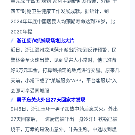
量完成‘十四五’规划”系列主题新闻发布会，介绍“十
四五”时期卫生健康工作发展成就。据统计，到
2024年年底中国居民人均预期寿命达到79岁，比
2020年提
浙江反诈抓捕现场堪比大片
近日，浙江温州龙湾蒲州派出所接到反诈预警，民
警林金至火速出警，见到受害人小常时，他已准备
好6万元现金，打算到指定的地点进行交易。原来几
天前，小常下载了“某城服务”APP，平台客服以“入
会即可享受同城服
男子忘关火外出27天回家才发现
9月6日，浙江玉环一男子加热中药后忘关火。外出
27天回家后，一进厨房被吓出一身冷汗！铁锅已被
烧干，万幸的是没出意外。叶先生称，中途收到燃