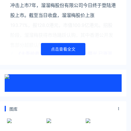
冲击上市7年，溜溜梅股份有限公司今日终于登陆港
股上市。截至当日收盘，溜溜梅股价上涨
193.71%，报128.0港元，市值100.9亿港元。招股
阶段，溜溜梅获得市场踊跃认购，其中香港公开发
售部分超额认购
点击查看全文
《太吾绘卷》完全版明日上线!预告曝光 已涨至
108元
《太吾绘卷》官方近日发布了《太吾绘卷：天幕心
帷》的1.0版本PV，将于6月17日正式上线。此前，
《太吾绘卷：天幕心帷》的国区售价已从68元上调
至108元。
关注公众号：拾黑（shiheibook）了解更多
图库
友情链接：
关注数据与安全，洞悉企业级服务市场：