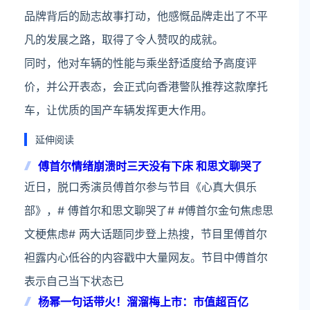
品牌背后的励志故事打动，他感慨品牌走出了不平
凡的发展之路，取得了令人赞叹的成就。
同时，他对车辆的性能与乘坐舒适度给予高度评
价，并公开表态，会正式向香港警队推荐这款摩托
车，让优质的国产车辆发挥更大作用。
延伸阅读
傅首尔情绪崩溃时三天没有下床 和思文聊哭了
近日，脱口秀演员傅首尔参与节目《心真大俱乐
部》，# 傅首尔和思文聊哭了# #傅首尔金句焦虑思
文梗焦虑# 两大话题同步登上热搜，节目里傅首尔
袒露内心低谷的内容戳中大量网友。节目中傅首尔
表示自己当下状态已
杨幂一句话带火！溜溜梅上市：市值超百亿