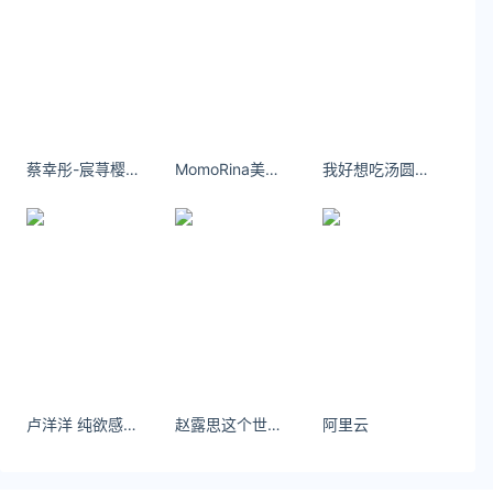
https://www.ijiandao.com/
安全、绿色软件下载就上极速下载站：
https://www.yaorank.com/
*文章为作者独立观点，不代表 文娱排行榜 立场
本文由
山雀Queen
发表，转载此文章须经作者同意，并请
附上出处( 文娱排行榜 )及本页链接。
蔡幸彤-宸荨樱桃：失去了鱼尾 只能在海边徘徊
MomoRina美女在？？？去结婚？？？
我好想吃汤圆换个发型 这是哪里呀能告诉我嘛- 小红书
原文链接 https
://www.yaorank.com/news/hot/36571.html
游民星空
张雪机车
WorldSSP
瓦伦丁·德比斯
何君尧
卢洋洋 纯欲感氛围感高清壁纸
赵露思这个世界的习惯是最难治愈的疾病
阿里云