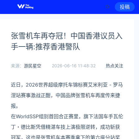
投稿
张雪机车再夺冠！中国香港议员入
手一辆:推荐香港警队
来源：
游民星空
2026-06-16 11:48:32
热点关注
近日，2026世界超级摩托车锦标赛艾米利亚 - 罗马
涅站赛事激战正酣，中国品牌张雪机车再度传来捷
报。
在WorldSSP组别首回合正赛里，旗下法国车手瓦伦
丁・德比斯凭借精湛车技上演极限逆转，成功斩获
冠军，这也是张雪机车本赛季拿下的第六座分站奖