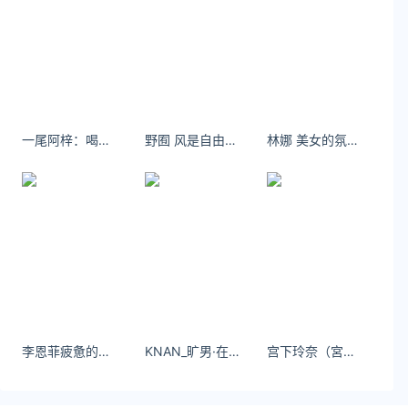
一尾阿梓：喝醉了全世界都是我的，可就你不是。
野囿 风是自由的，我也是
林娜 美女的氛围感 - 小红书
李恩菲疲惫的生活总要有些温柔的人和事来治愈。
KNAN_旷男·在竹林里躺平 - 小红书
宫下玲奈（宮下玲奈）别去打扰一个不愿意理你的人，他心里那个最重要的人不是你