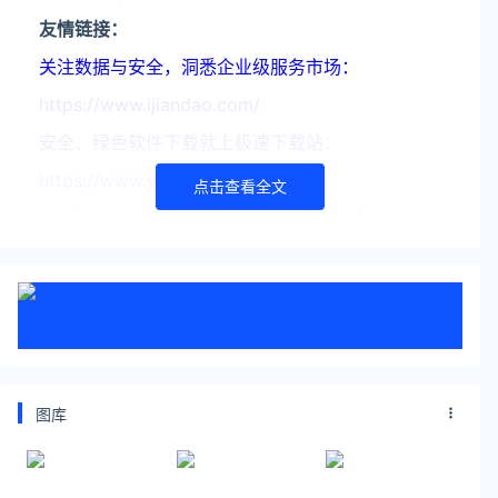
友情链接：
关注数据与安全，洞悉企业级服务市场：
https://www.ijiandao.com/
安全、绿色软件下载就上极速下载站：
https://www.yaorank.com/
点击查看全文
*文章为作者独立观点，不代表 文娱排行榜 立场
本文由
中国软件
发表，转载此文章须经作者同意，并请附
上出处( 文娱排行榜 )及本页链接。
原文链接 https ://www.yaorank.com/news/hot/467.html
郑州
核酸
黄码
河南
图库