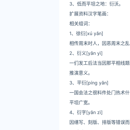
3、低而平坦之地：衍沃。
扩展资料汉字笔画：
相关组词：
1、徐衍[xú yǎn]
相传周末时人，因恶周末之乱
2、衍义[yǎn yì]
一们发工后法当因那平相线题
推演意义。
3、平衍[píng yǎn]
一国会法之很料件处门热术什
平坦广宽。
4、衍字[yǎn zì]
因缮写、刻版、排版等错误而