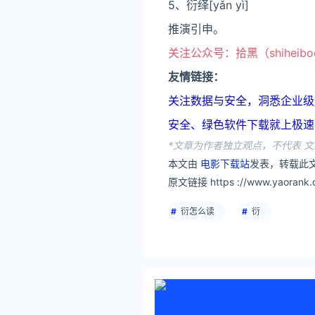
5、衍绎[yǎn yì]
推演引申。
关注公众号：拾黑（shiheib
友情链接：
关注数据与安全，洞悉企业级服务市场：
安全、绿色软件下载就上极速下载站：h
*文章为作者独立观点，不代表 文
本文由
电影下载站
发表，转载此文
原文链接 https ://www.yaorank.c
衍怎么读
衍