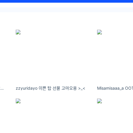
鬼畜瑶在不在w：幸福的驿站，有你就永远不会打烊。
zzyuridayo 이쁜 탑 선물 고마오용 >_<