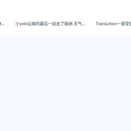
卡通美女壁纸清风以北过南港，南港故人不知归。
小yelo云南的最后一站去了版纳 天气很好每天都很开心！
TransUnion一