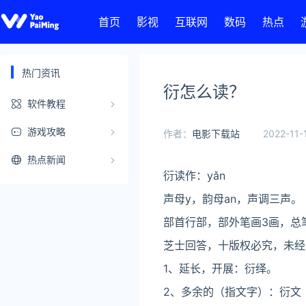
首页
影视
互联网
数码
热点
热门资讯
衍怎么读？
软件教程
游戏攻略
作者：
电影下载站
2022-11-
热点新闻
衍读作：yǎn
声母y，韵母an，声调三声。
部首行部，部外笔画3画，总
芝士回答，十版权必究，未经
1、延长，开展：衍绎。
2、多余的（指文字）：衍文