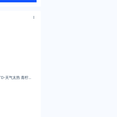
Misamisaaa_a OOTD-天气太热 青柠降温