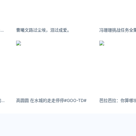
Enndme：你的离去，我的世界失去色彩。
曹曦文路过尘埃，泪过成爱。
冯珊珊挑战任务全
壮壮台湾第一美腿！她穿黑丝，真的绝了
高圆圆 在水城的走走停停#GOO-TD# ​​​