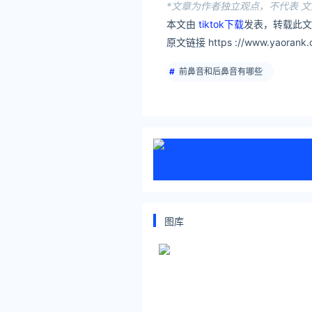
*文章为作者独立观点，不代表 文
本文由
tiktok下载
发表，转载此文
原文链接 https ://www.yaorank.c
前鼻音和后鼻音有哪些
图库