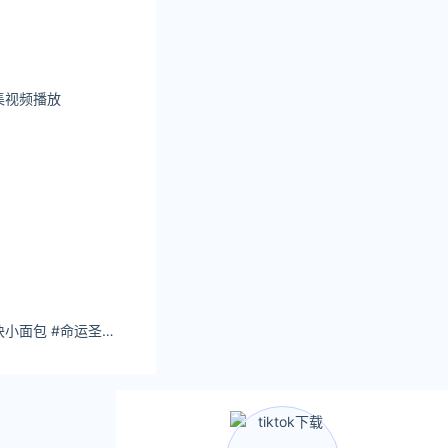
集视频播放
芭拉芭拉：你算哪块小面包 #命运圣契 #每个点都踩到我心上