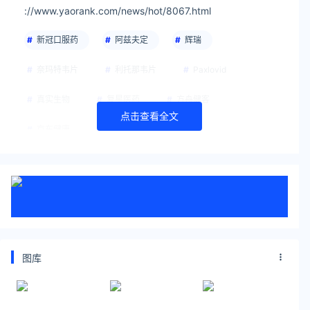
://www.yaorank.com/news/hot/8067.html
新冠口服药
阿兹夫定
辉瑞
奈玛特韦片
利托那韦片
Paxlovid
真实生物
复星医药
方舟健客
点击查看全文
京东健康
图库