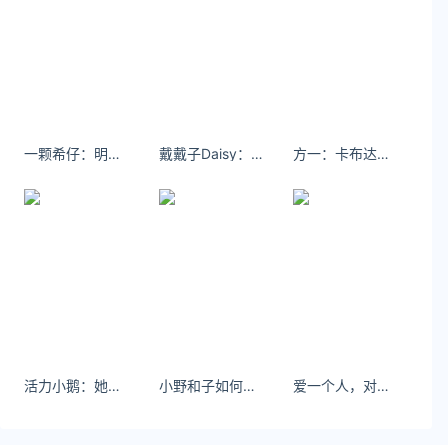
一颗希仔：明年一起去看绣球花吧”
戴戴子Daisy：·泰国私厨种草一波 平价泰国菜～
方一：卡布达！启动超级变换形态！#我的名字叫中野美树 #dv #铁甲小宝
活力小鹅：她也会抱你吧 闻着你身上每一寸我闻过的味道 #chillkill #摩羯
小野和子如何兼顾防晒科技与美学？
爱一个人，对方也爱你，甜的居多