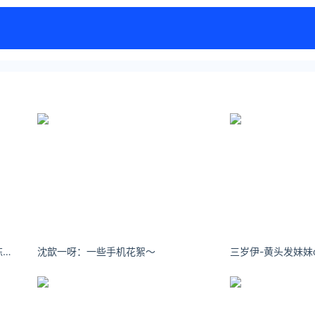
刺刺本刺：学的到东西的事情是锻炼，学不到的是磨练。
沈歆一呀：一些手机花絮～ ​​​​