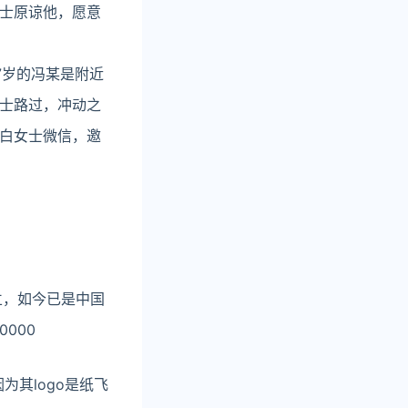
士原谅他，愿意
7岁的冯某是附近
士路过，冲动之
白女士微信，邀
立，如今已是中国
000
为其logo是纸飞