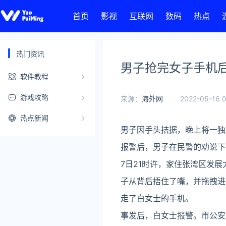
首页
影视
互联网
数码
热点
热门资讯
男子抢完女子手机
软件教程
游戏攻略
来源：
海外网
2022-05-16 0
热点新闻
男子因手头拮据，晚上将一独
报警后，男子在民警的劝说下
7日21时许，家住张湾区发
子从背后捂住了嘴，并拖拽进
走了白女士的手机。
事发后，白女士报警。市公安