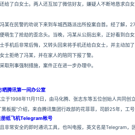
还给了白女士。两人还互加了微信好友，嫌疑人不断地恳求白女
冯某在民警的劝说下来到车城西路派出所投案自首。经了解，2
便萌生了抢劫的歪念头。当晚，冯某从公厕出来，正好看到白女
士手机后非常后悔，又转头回来将手机还给白女士，并主动加了
女士拒绝了冯某，并在家人的陪同下报了警。
采取刑事强制措施，案件正在进一步办理中。
方晒腾讯第一间办公室
立于1998年11月11日，由马化腾、张志东等五位创始人共同创
黑板报”介绍，来自腾讯集团行政部的花菲菲，司龄25年，工号0
纸飞机Telegram帐号
非常安全的即时通讯工具，也叫电报，英文名是Telegram，因