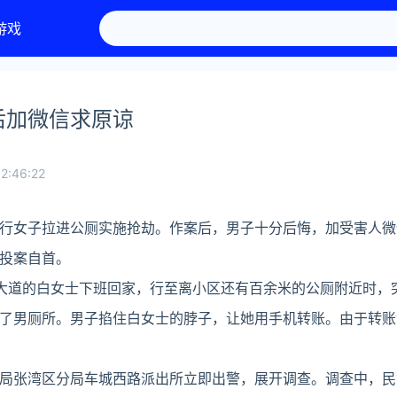
游戏
后加微信求原谅
2:46:22
行女子拉进公厕实施抢劫。作案后，男子十分后悔，加受害人微
投案自首。
展大道的白女士下班回家，行至离小区还有百余米的公厕附近时，
了男厕所。男子掐住白女士的脖子，让她用手机转账。由于转账
局张湾区分局车城西路派出所立即出警，展开调查。调查中，民