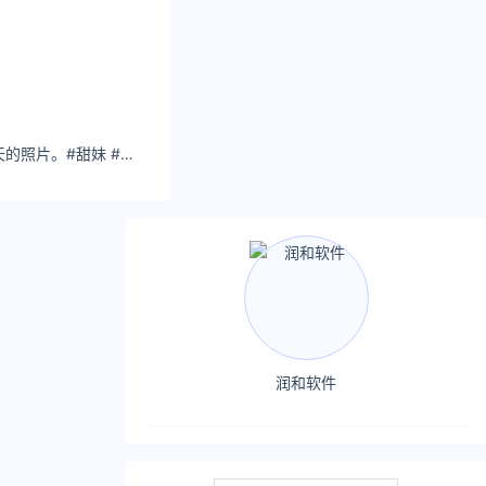
露寶：一些去年夏天的照片。#甜妹 #初恋脸 #氛围感 #清纯
润和软件