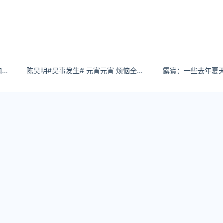
乙醇子呀人生没有如果，只有后果和结果，过去的不再回来，回来的不再完美。
陈昊明#昊事发生# 元宵元宵 烦恼全消 喜气洋洋闹元宵