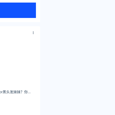
三岁伊-黄头发妹妹or黑头发妹妹？你选哪个宝~