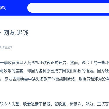
游戏
 网友:退钱
3:56:07
一季收官庆典大荒巡礼狂欢夜正式开启，然而，晚会上的一些环
与欢乐的盛宴，却因为各种原因成了网友们热议的话题。因为晚
钱，网友表示晚会中缺失唱歌环节也感到愤怒，张晚意和邓为没
令人失望，晚会邀请了杨紫、张晚意、檀健次、邓为、王禛等