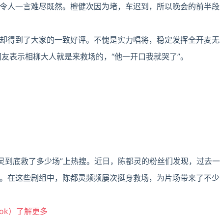
令人一言难尽既然。檀健次因为堵，车迟到，所以晚会的前半段
得到了大家的一致好评。不愧是实力唱将，稳定发挥全开麦无
网友表示相柳大人就是来救场的，“他一开口我就哭了”。
都灵到底救了多少场”上热搜。近日，陈都灵的粉丝们发现，过去
。在这些剧组中，陈都灵频频屡次挺身救场，为片场带来了不少
ook）了解更多