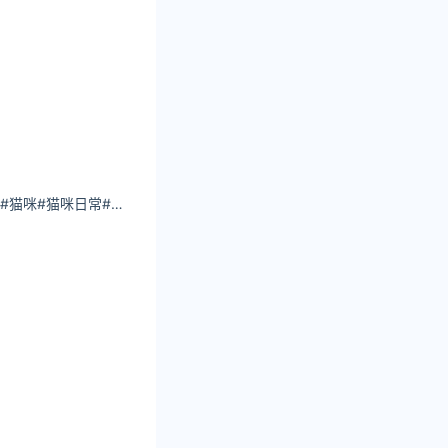
橙子的橙啦#小猫咪#猫咪#猫咪日常#旅游