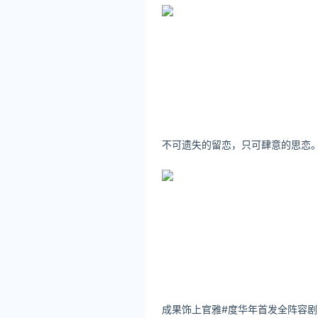
不可遗失的留恋，只可肆意的思恋
成果饰上官雅#度华年首发全阵容剧