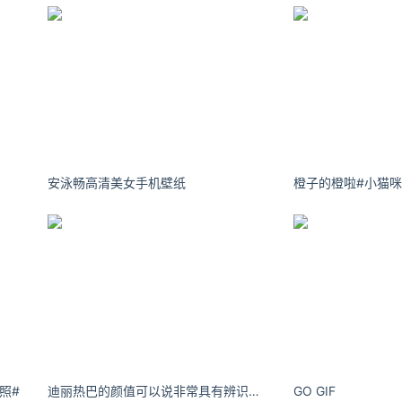
。
安泳畅高清美女手机壁纸
照#
迪丽热巴的颜值可以说非常具有辨识度，极具异域特色。
GO GIF