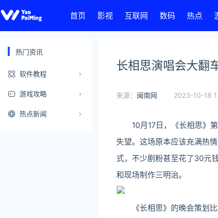
首页
影视
互联网
数码
热点
热门资讯
长相思演唱会大翻车
软件教程
游戏攻略
来源：
闽南网
2023-10-18 1
热点新闻
10月17日，《长相思》第
失望。这场原本应该充满热情
式，不少剧粉甚至花了30元
和现场制作三明治。
《长相思》的晚会策划比较