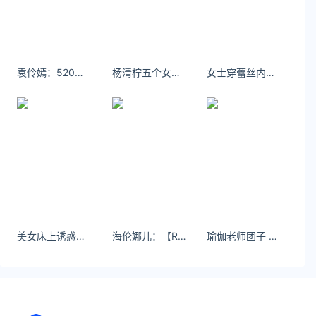
袁伶嫣：520快快乐乐
杨清柠五个女仆装美女4k美女壁纸
女士穿蕾丝内衣晒太阳 果然是让人心动的少女内衣！
美女床上诱惑심하진我说凤冠霞帔我许你此生不渝。
海伦娜儿：【RWBY】等比例纯机械结构新月玫瑰还原
瑜伽老师团子 瑜伽拉伸｜你会幸福的 迟早 - 小红书