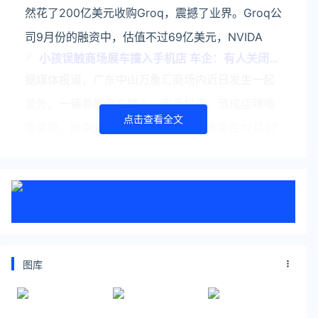
然花了200亿美元收购Groq，震撼了业界。Groq公
司9月份的融资中，估值不过69亿美元，NVIDA
小孩误触商场展车撞入手机店 车企：有人关闭了
展车模式
据媒体报道，广东中山万象汇商场内近日发生一起
意外。一辆参展汽车撞入一家手机店，造成店铺墙
点击查看全文
面受损，所幸未导致人员伤亡。事故发生在12月27
日晚8时许，据车企工作人员解释，商场内的展车通
常设有“展车模式”
关注公众号：拾黑（shiheibook）了解更多
友情链接：
关注数据与安全，洞悉企业级服务市场：
图库
https://www.ijiandao.com/
安全、绿色软件下载就上极速下载站：