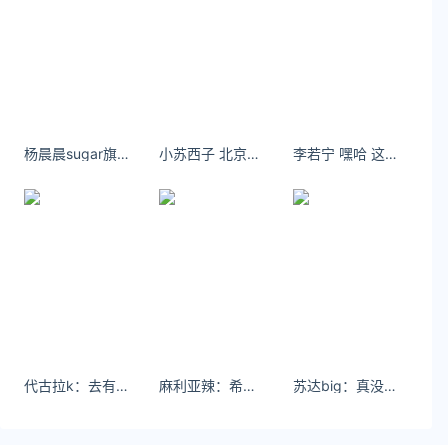
https://www.yaorank.com/
*文章为作者独立观点，不代表 文娱排行榜 立场
本文由
Jia Lissa
发表，转载此文章须经作者同意，并请附
上出处( 文娱排行榜 )及本页链接。
原文链接 https
://www.yaorank.com/news/net/30529.html
杨晨晨sugar旗袍丝袜高跟鞋写真
小苏西子 北京环球影城体验·做一天的美式辣妹
李若宁 嘿哈 这一天有点暖#立冬的打开方式##宁的若隐若现# ​​​
快科技
2024金融街论坛
摩尔线程
万卡智算集群
浦发银行
邮储银行
北京银行
周苑
GPU
代古拉k：去有风的地方跳个舞～#短发
麻利亚辣：希望你能成为理想中的自己
苏达big：真没拉#超a #SodaBiG