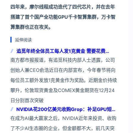
四年来，摩尔线程成功迭代了四代芯片，并在去年
搭建了首个国产全功能GPU千卡智算集群，万卡智
算集群也正在攻关。
延伸阅读
追觅年终全体员工每人发1克黄金 需要花费
2600万元
南方都市报报道，有追觅科技内部人士透露，公司
创始人兼CEO俞浩近日在内部宣布，今年春节将向
每位员工额外发放1克黄金作为奖励。近期金价持续
攀升，伦敦现货黄金及COMEX黄金期货在12月24
日分别首次突破
NVIDIA花200亿美元收购Grop：补足GPU短板
未来市值看上7.5万亿
在成为AI最大赢家之后，NVIDIA近年来投资、收购
了不少AI生态圈的企业，但金额都不大，前几天突