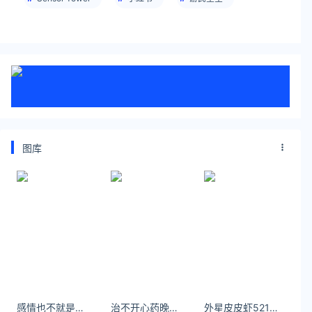
图库
感情也不就是那一回事么？到头来惹的一身情殇。
治不开心药晚上好 今天过得怎么样 ​​​​
外星皮皮虾521小年都要吃好哟～[打call][打call] ​​​​