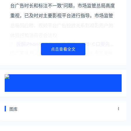
台广告时长和标注不一致”问题，市场监管总局高度
重视，已及时对主要影视平台进行指导。市场监管
总局回应称，视频平台广告投放关系到观影用户的
体验感和消费者合法权
拆解iPhone 17 Pro：换电池、USB-C口要先拆
点击查看全文
屏幕
IT之家 9 月 24 日消息，拆解频道 iFixit 今天发布
了苹果 iPhone 17 Pro 的维修测评视频。拆解首先
从拆后盖开始，维修人员先加热后盖，用吸盘和翘
片打开后盖的玻璃部分，打开后只需
关注公众号：拾黑（shiheibook）了解更多
友情链接：
图库
关注数据与安全，洞悉企业级服务市场：
https://www.ijiandao.com/