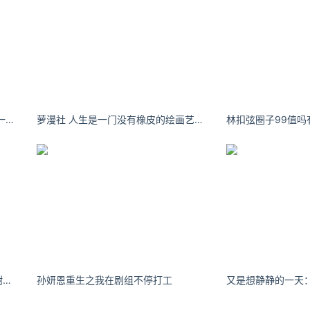
五大啦啦SUOFEN-LFY：情书给你一封，情话给你一句，余生给你一人。
萝漫社 人生是一门没有橡皮的绘画艺术。
小星酱坚强是对着伤害你的人说谢谢你给我的一切
孙妍恩重生之我在剧组不停打工