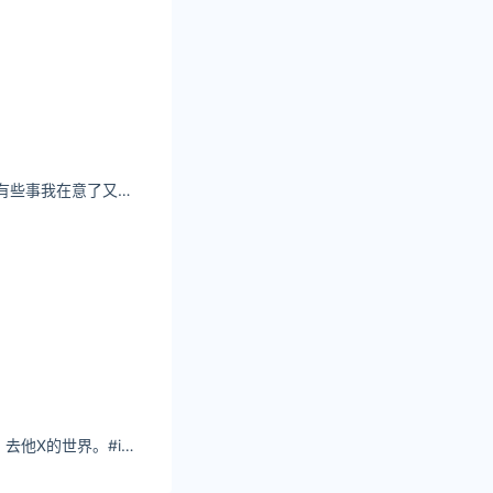
林扣弦圈子99值吗有些事我在意了又能怎么样
又是想静静的一天：去他X的世界。#inmyfeelings #氛围感 #天台拍照