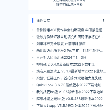
关注网络尖刀微信公众号
随时掌握互联网精彩
猜你喜欢
曾称腾讯ACE反作弊会扫爆硬盘 华硕紧急道
歉：错误描述、不实评价
微软身份验证器自动填充和密码保存将在6月
起逐渐停用 附密码迁移方法
刘谦称已完全康复 此前患肺腺癌
酷比魔方小酷平板2 Pro官宣：11.5寸2K护眼
屏、支持全网通通话
日元对人民币汇率2024年1月3日
神剪辑 2.0.4.0最新版本2022下载地址
烧炭人和漂洗工 v5.1.4最新版本2022下载地
址
梁凯宁狂接工作，首拍床戏叹牺牲大兼失眠
QuickLook 3.6.7.0最新版本2022下载地址
我的战舰ios版 v1.05最新版本2022下载地址
超级地城之光ios版 v0.5.488最新版本2022下
载地址
字体大师app V5.5.1最新版本2022下载地址