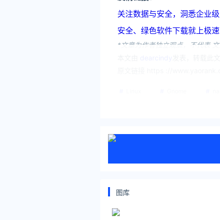
关注数据与安全，洞悉企业级服务市场：
安全、绿色软件下载就上极速下载站：h
*文章为作者独立观点，不代表 文
本文由
dearcindy
发表，转载此文
原文链接 https ://www.yaorank.c
Linux
Gnome
na
图库