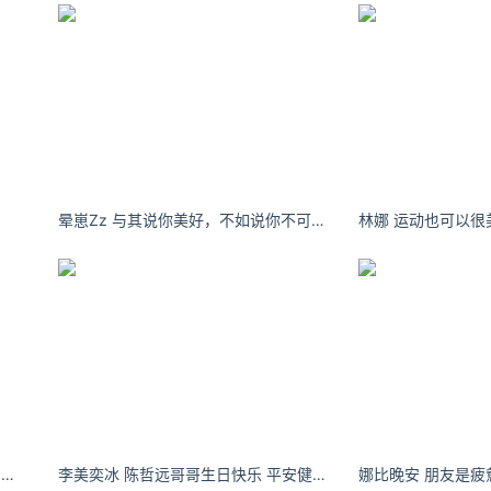
晕崽Zz 与其说你美好，不如说你不可重复。
林娜 运动也可以很美
Cherry Quahst什么爱情不爱情的，还是祝你们早日暴富吧。
李美奕冰 陈哲远哥哥生日快乐 平安健康幸福快乐